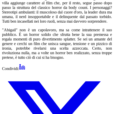
villa aggiunge carattere al film che, per il resto, segue passo dopo
passo la struttura del classico horror da body count. I personaggi?
Stereotipi ambulanti: il muscoloso dal cuore d'oro, la leader dura ma
umana, il nerd insopportabile e il delinquente dal passato torbido.
Tutti ben incasellati nei loro ruoli, senza mai davvero sorprendere.
"Abigail" non è un capolavoro, ma sa come intrattenere il suo
pubblico. È un horror solido che sfrutta bene la sua premessa e
regala momenti di puro divertimento splatter. Se sei un amante del
genere e cerchi un film che unisca sangue, tensione e un pizzico di
ironia, potrebbe rivelarsi una scelta azzeccata. Certo, non
rivoluziona nulla, ma a volte un horror ben realizzato, senza troppe
pretese, è tutto ciò di cui si ha bisogno.
Condividi: