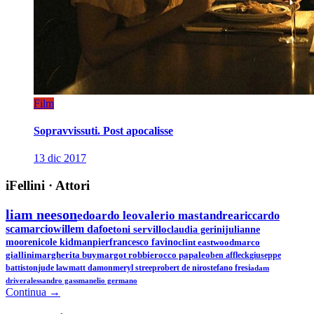
Film
Sopravvissuti. Post apocalisse
13 dic 2017
iFellini
·
Attori
liam neeson
edoardo leo
valerio mastandrea
riccardo
scamarcio
willem dafoe
toni servillo
claudia gerini
julianne
moore
nicole kidman
pierfrancesco favino
clint eastwood
marco
giallini
margherita buy
margot robbie
rocco papaleo
ben affleck
giuseppe
battiston
jude law
matt damon
meryl streep
robert de niro
stefano fresi
adam
driver
alessandro gassman
elio germano
Continua →