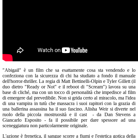
"Abigail" è un film che sa esattamente cosa sta vendendo e lo
confeziona con la sicurezza di chi ha studiato a fondo il manuale
dell'horror-thriller. La regia di Matt Bettinelli-Olpin e Tyler Gillett (il
duo dietro "Ready or Not" e il reboot di "Scream") lavora su una
base di cliché, ma con un tocco di personalità che impedisce al film
di emergere dal prevedibile. Non si grida certo al miracolo, ma l'idea
di una vampira in tutù che massacra i suoi rapitori con la grazia di
una ballerina assassina ha il suo fascino. Alisha Weir si diverte nel
ruolo della piccola mostruosità e il cast - da Dan Stevens a
Giancarlo Esposito - fa il possibile per dare spessore ad una
sceneggiatura non particolarmente originale.
L'azione è frenetica, il sangue scorre a fiumi e l'estetica gotica della