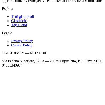
approfondimenti, retrospettive e notizie dal mondo della settima arte.
Esplora
Tutti gli articoli
Classifiche
Tag Cloud
Legale
Privacy Policy
Cookie Policy
©
2026
iFellini
—
MDAC srl
Via Padana Superiore, 173/a — 25035 Ospitaletto, BS
·
P.iva e C.F.
04333340984