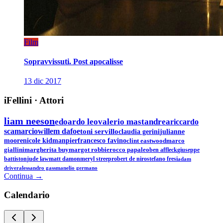
Film
Sopravvissuti. Post apocalisse
13 dic 2017
iFellini
·
Attori
liam neeson
edoardo leo
valerio mastandrea
riccardo
scamarcio
willem dafoe
toni servillo
claudia gerini
julianne
moore
nicole kidman
pierfrancesco favino
clint eastwood
marco
giallini
margherita buy
margot robbie
rocco papaleo
ben affleck
giuseppe
battiston
jude law
matt damon
meryl streep
robert de niro
stefano fresi
adam
driver
alessandro gassman
elio germano
Continua →
Calen
dario