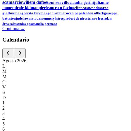
scamarcio
willem dafoe
toni servillo
claudia gerini
julianne
moore
nicole kidman
pierfrancesco favino
clint eastwood
marco
giallini
margherita buy
margot robbie
rocco papaleo
ben affleck
giuseppe
battiston
jude law
matt damon
meryl streep
robert de niro
stefano fresi
adam
driver
alessandro gassman
elio germano
Continua →
Calen
dario
Agosto
2026
L
M
M
G
V
S
D
1
2
3
4
5
6