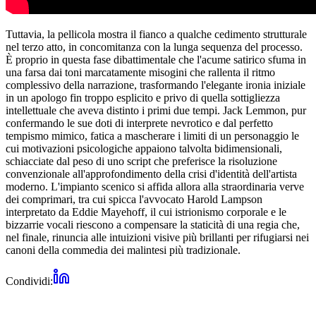
Tuttavia, la pellicola mostra il fianco a qualche cedimento strutturale
nel terzo atto, in concomitanza con la lunga sequenza del processo.
È proprio in questa fase dibattimentale che l'acume satirico sfuma in
una farsa dai toni marcatamente misogini che rallenta il ritmo
complessivo della narrazione, trasformando l'elegante ironia iniziale
in un apologo fin troppo esplicito e privo di quella sottigliezza
intellettuale che aveva distinto i primi due tempi. Jack Lemmon, pur
confermando le sue doti di interprete nevrotico e dal perfetto
tempismo mimico, fatica a mascherare i limiti di un personaggio le
cui motivazioni psicologiche appaiono talvolta bidimensionali,
schiacciate dal peso di uno script che preferisce la risoluzione
convenzionale all'approfondimento della crisi d'identità dell'artista
moderno. L'impianto scenico si affida allora alla straordinaria verve
dei comprimari, tra cui spicca l'avvocato Harold Lampson
interpretato da Eddie Mayehoff, il cui istrionismo corporale e le
bizzarrie vocali riescono a compensare la staticità di una regia che,
nel finale, rinuncia alle intuizioni visive più brillanti per rifugiarsi nei
canoni della commedia dei malintesi più tradizionale.
Condividi: