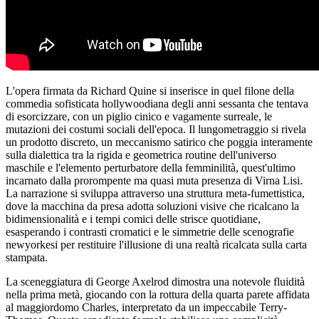
L'opera firmata da Richard Quine si inserisce in quel filone della
commedia sofisticata hollywoodiana degli anni sessanta che tentava
di esorcizzare, con un piglio cinico e vagamente surreale, le
mutazioni dei costumi sociali dell'epoca. Il lungometraggio si rivela
un prodotto discreto, un meccanismo satirico che poggia interamente
sulla dialettica tra la rigida e geometrica routine dell'universo
maschile e l'elemento perturbatore della femminilità, quest'ultimo
incarnato dalla prorompente ma quasi muta presenza di Virna Lisi.
La narrazione si sviluppa attraverso una struttura meta-fumettistica,
dove la macchina da presa adotta soluzioni visive che ricalcano la
bidimensionalità e i tempi comici delle strisce quotidiane,
esasperando i contrasti cromatici e le simmetrie delle scenografie
newyorkesi per restituire l'illusione di una realtà ricalcata sulla carta
stampata.
La sceneggiatura di George Axelrod dimostra una notevole fluidità
nella prima metà, giocando con la rottura della quarta parete affidata
al maggiordomo Charles, interpretato da un impeccabile Terry-