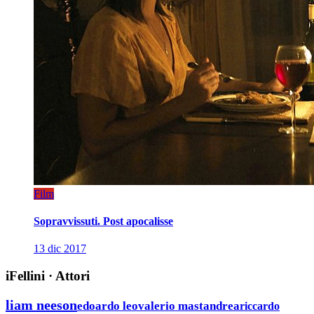
Film
Sopravvissuti. Post apocalisse
13 dic 2017
iFellini
·
Attori
liam neeson
edoardo leo
valerio mastandrea
riccardo