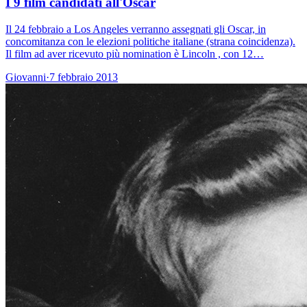
I 9 film candidati all'Oscar
Il 24 febbraio a Los Angeles verranno assegnati gli Oscar, in
concomitanza con le elezioni politiche italiane (strana coincidenza).
Il film ad aver ricevuto più nomination è Lincoln , con 12…
Giovanni
·
7 febbraio 2013