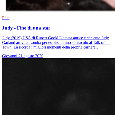
Film
Judy - Fine di una star
Judy (2019) USA di Rupert Goold L'amata attrice e cantante Judy
Garland arriva a Londra per esibirsi in uno spettacolo al Talk of the
Town. Là ricorda i migliori momenti della propria carriera…
Giovanni
·
21 agosto 2020