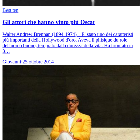
Best ten
Gli attori che hanno vinto più Oscar
Walter Andrew Brennan (1894-1974) – E' stato uno dei caratteristi
più importanti della Hollywood d'oro. Aveva il phisique du role
dell'uomo buono, temprato dalla durezza della vita. Ha trionfato in
3…
Giovanni
·
25 ottobre 2014