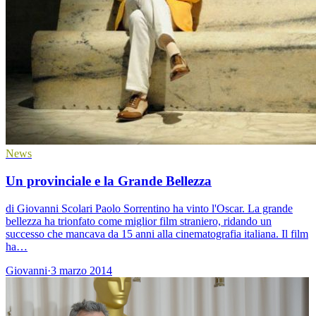
News
Un provinciale e la Grande Bellezza
di Giovanni Scolari Paolo Sorrentino ha vinto l'Oscar. La grande
bellezza ha trionfato come miglior film straniero, ridando un
successo che mancava da 15 anni alla cinematografia italiana. Il film
ha…
Giovanni
·
3 marzo 2014