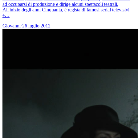
ad occuparsi di produzione e dirige alcuni spettacoli teatrali.
All'inizio degli anni Cinquanta, è regista di famosi serial televisivi
e…
Giovanni
·
26 luglio 2012