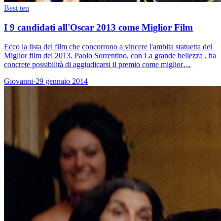
Best ten
I 9 candidati all'Oscar 2013 come Miglior Film
Ecco la lista dei film che concorrono a vincere l'ambita statuetta del
Miglior film del 2013. Paolo Sorrentino, con La grande bellezza , ha
concrete possibilità di aggiudicarsi il premio come miglior…
Giovanni
·
29 gennaio 2014