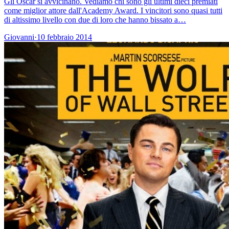
Gli Oscar si avvicinano. Vediamo chi sono gli ultimi dieci premiati
come miglior attore dall'Academy Award. I vincitori sono quasi tutti
di altissimo livello con due di loro che hanno bissato a…
Giovanni
·
10 febbraio 2014