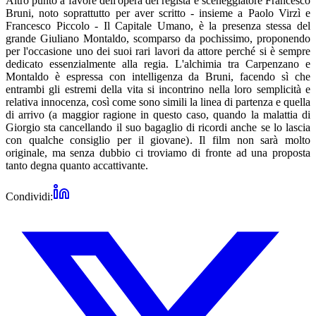
Altro punto a favore dell'opera del regista e sceneggiatore Francesco
Bruni, noto soprattutto per aver scritto - insieme a Paolo Virzì e
Francesco Piccolo - Il Capitale Umano, è la presenza stessa del
grande Giuliano Montaldo, scomparso da pochissimo, proponendo
per l'occasione uno dei suoi rari lavori da attore perché si è sempre
dedicato essenzialmente alla regia. L'alchimia tra Carpenzano e
Montaldo è espressa con intelligenza da Bruni, facendo sì che
entrambi gli estremi della vita si incontrino nella loro semplicità e
relativa innocenza, così come sono simili la linea di partenza e quella
di arrivo (a maggior ragione in questo caso, quando la malattia di
Giorgio sta cancellando il suo bagaglio di ricordi anche se lo lascia
con qualche consiglio per il giovane). Il film non sarà molto
originale, ma senza dubbio ci troviamo di fronte ad una proposta
tanto degna quanto accattivante.
Condividi: