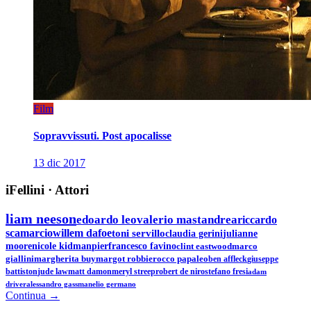
Film
Sopravvissuti. Post apocalisse
13 dic 2017
iFellini
·
Attori
liam neeson
edoardo leo
valerio mastandrea
riccardo
scamarcio
willem dafoe
toni servillo
claudia gerini
julianne
moore
nicole kidman
pierfrancesco favino
clint eastwood
marco
giallini
margherita buy
margot robbie
rocco papaleo
ben affleck
giuseppe
battiston
jude law
matt damon
meryl streep
robert de niro
stefano fresi
adam
driver
alessandro gassman
elio germano
Continua →