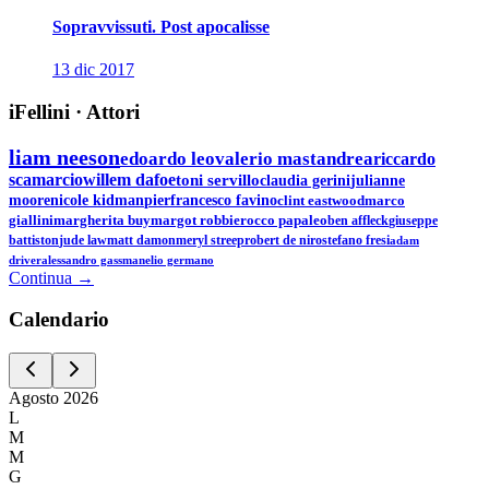
Sopravvissuti. Post apocalisse
13 dic 2017
iFellini
·
Attori
liam neeson
edoardo leo
valerio mastandrea
riccardo
scamarcio
willem dafoe
toni servillo
claudia gerini
julianne
moore
nicole kidman
pierfrancesco favino
clint eastwood
marco
giallini
margherita buy
margot robbie
rocco papaleo
ben affleck
giuseppe
battiston
jude law
matt damon
meryl streep
robert de niro
stefano fresi
adam
driver
alessandro gassman
elio germano
Continua →
Calen
dario
Agosto
2026
L
M
M
G