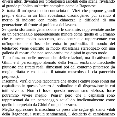
diversi attori diventati poi protagonisti assoluti della scena, rivelando
al grande pubblico un'attrice completa come la Ragonese.
Si tratta di un'opera molto conosciuta di Virzì che propone grandi
pregi e difetti in un film abbastanza disomogeneo pur avendo il
merito di indicare con molta chiarezza le difficoltà di una
generazione di fronte al problema del lavoro.
Se questa sfortunata generazione e le sue ansie, rappresentate anche
da un personaggio apparentemente minore come quello di Germano
che è invece molto azzeccato, sono centrate e rappresentate con
un'inquietudine diffusa che entra in profondità, il mondo del
telelavoro viene descritto in modo abbastanza stereotipato con una
galleria di mostri che non sono cattivi ma dipinti in questo modo.
Tutto funziona nelle meccaniche delle relazioni, ma il cattivone di
Ghini e il personaggio alienato della Ferilli sembrano macchiette
piuttosto che ritratti reali, dimostrati poi dal contorno pittoresco (la
moglie rifatta e coatta con il tatuato muscoloso lascia parecchio
perplessi).
Insomma, Virzì ci vuole raccontare che anche i cattivi sono spinti dal
capitalismo in questo baratro di solitudine e di disperazione in cui
tutti vivono. Non ci fosse questo meccanismo vizioso, forse
potremmo vivere meglio. Pensar però che i capitalisti sono
rappresentati da un personaggio squallido intellettualmente come
quello interpretato da Ghini è un po' bizzarro.
Meglio apprezzare la macchina da presa che segue gli slanci vitali
della Ragonese, i sussulti sentimentali, il desiderio di cambiamento