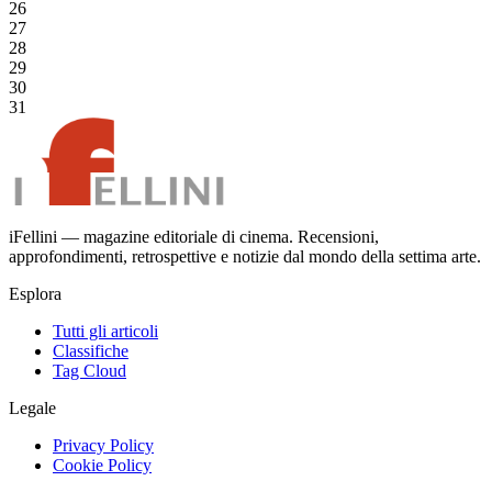
26
27
28
29
30
31
iFellini — magazine editoriale di cinema. Recensioni,
approfondimenti, retrospettive e notizie dal mondo della settima arte.
Esplora
Tutti gli articoli
Classifiche
Tag Cloud
Legale
Privacy Policy
Cookie Policy