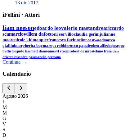
13 dic 2017
iFellini
·
Attori
liam neeson
edoardo leo
valerio mastandrea
riccardo
scamarcio
willem dafoe
toni servillo
claudia gerini
julianne
moore
nicole kidman
pierfrancesco favino
clint eastwood
marco
giallini
margherita buy
margot robbie
rocco papaleo
ben affleck
giuseppe
battiston
jude law
matt damon
meryl streep
robert de niro
stefano fresi
adam
driver
alessandro gassman
elio germano
Continua →
Calen
dario
Agosto
2026
L
M
M
G
V
S
D