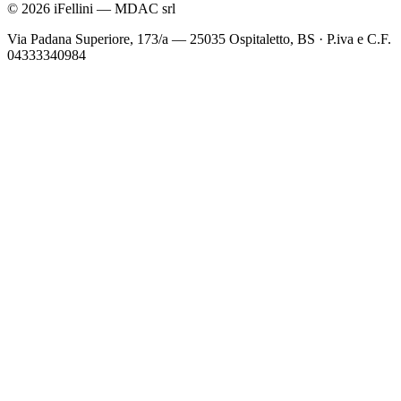
©
2026
iFellini
—
MDAC srl
Via Padana Superiore, 173/a — 25035 Ospitaletto, BS
·
P.iva e C.F.
04333340984