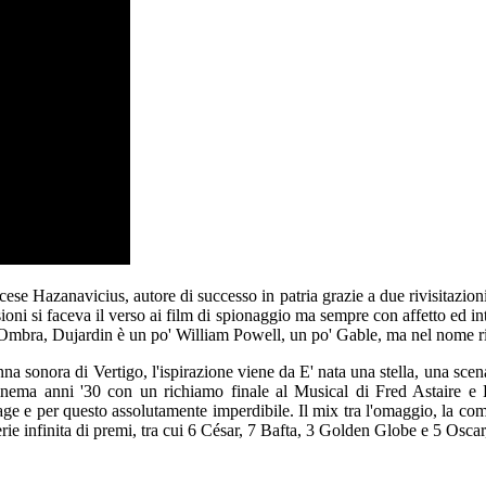
ncese Hazanavicius, autore di successo in patria grazie a due rivisitazi
oni si faceva il verso ai film di spionaggio ma sempre con affetto ed inte
mo Ombra, Dujardin è un po' William Powell, un po' Gable, ma nel nome 
nna sonora di Vertigo, l'ispirazione viene da E' nata una stella, una sce
cinema anni '30 con un richiamo finale al Musical di Fred Astaire e 
tage e per questo assolutamente imperdibile. Il mix tra l'omaggio, la co
rie infinita di premi, tra cui 6 César, 7 Bafta, 3 Golden Globe e 5 Oscar,