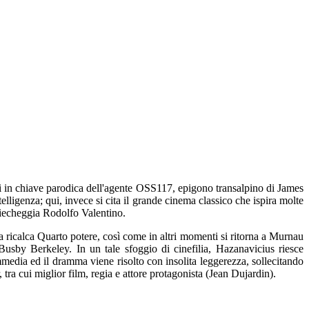
oni in chiave parodica dell'agente OSS117, epigono transalpino di James
lligenza; qui, invece si cita il grande cinema classico che ispira molte
riecheggia Rodolfo Valentino.
na ricalca Quarto potere, così come in altri momenti si ritorna a Murnau
Busby Berkeley. In un tale sfoggio di cinefilia, Hazanavicius riesce
mmedia ed il dramma viene risolto con insolita leggerezza, sollecitando
 tra cui miglior film, regia e attore protagonista (Jean Dujardin).