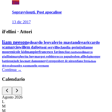
Film
Sopravvissuti. Post apocalisse
13 dic 2017
iFellini
·
Attori
liam neeson
edoardo leo
valerio mastandrea
riccardo
scamarcio
willem dafoe
toni servillo
claudia gerini
julianne
moore
nicole kidman
pierfrancesco favino
clint eastwood
marco
giallini
margherita buy
margot robbie
rocco papaleo
ben affleck
giuseppe
battiston
jude law
matt damon
meryl streep
robert de niro
stefano fresi
adam
driver
alessandro gassman
elio germano
Continua →
Calen
dario
Agosto
2026
L
M
M