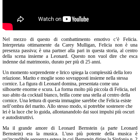
Nel mezzo di questo di combattimento emotivo c’è Felicia.
Interpretata ottimamente da Carey Mulligan, Felicia non è una
presenza passiva; è una partner alla pari in questa storia, al centro
della scena insieme a Leonard. Questo non vuol dire che esca
indenne dal matrimonio, durato per più di 25 anni.
Un momento sorprendente e lirico spiega la complessità della loro
relazione. Marito e moglie sono sovrapposti insieme nella stessa
cornice. La figura di Leonard domina, presentata come una
silhouette enorme e scura. La forma molto più piccola di Felicia, nel
suo abito da cocktail bianco, brilla come una stella al centro della
cornice. Una lettura di questa immagine sarebbe che Felicia esiste
nell’ombra del marito. Allo stesso modo, si potrebbe sostenere che
lei è la luce che lo guida, allontanandolo dai suoi impulsi più oscuri
e autodistruttivi.
Ma il grande amore di Leonard Bernstein (a parte Leonard
Bernstein) era la musica. L'uso più potente della musica è
un'incredibile sequenza estesa in cui Bernstein dirige la Sinfonia n. 2