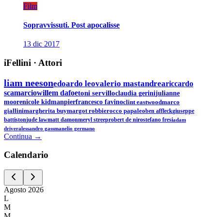
Film
Sopravvissuti. Post apocalisse
13 dic 2017
iFellini
·
Attori
liam neeson
edoardo leo
valerio mastandrea
riccardo
scamarcio
willem dafoe
toni servillo
claudia gerini
julianne
moore
nicole kidman
pierfrancesco favino
clint eastwood
marco
giallini
margherita buy
margot robbie
rocco papaleo
ben affleck
giuseppe
battiston
jude law
matt damon
meryl streep
robert de niro
stefano fresi
adam
driver
alessandro gassman
elio germano
Continua →
Calen
dario
Agosto
2026
L
M
M