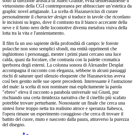
sotto la direzione artistica di Julien Grande, evita deliberatamente il
virtuosismo della CGI contemporanea per abbracciare un’estetica da
graphic novel artigianale. La scelta di Hazanavicius di curare
personalmente il
character design
si traduce in tavole che ricordano
le incisioni su legno, dove il contrasto tra il bianco accecante della
neve e il fumo nero delle locomotive diventa metafora visiva della
lotta tra la vita e l'annientamento.
Il film fa un uso sapiente della profondità di campo: le foreste
polacche non sono semplici sfondi, ma entità opprimenti che
inghiottono i personaggi, mentre i primi piani cercano una luce
calda, quasi da focolare, che contrasta con la palette cromatica
iperborea degli esterni. La colonna sonora di Alexandre Desplat
accompagna il racconto con eleganza, sebbene in alcuni passaggi
rischi di saturare quel silenzio eloquente che Hazanavicius aveva
così ben gestito nelle sue opere precedenti. Interessante è l'astrazione
del male: la scelta di non nominare mai esplicitamente la parola
"ebreo" eleva il racconto a parabola universale sui Giusti, pur
rischiando una certa timidezza narrativa che il cinefilo più scafato
potrebbe trovare perturbante. Nonostante un finale che cerca una
sintesi forse troppo netta tra realismo atroce e speranza fiabesca,
l'opera rimane un esperimento coraggioso che cerca di trovare il
battito del cuore, muto e nascosto dalla paura, attraverso la purezza
del disegno.