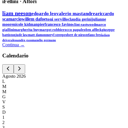
iFellini
·
Attori
liam neeson
edoardo leo
valerio mastandrea
riccardo
scamarcio
willem dafoe
toni servillo
claudia gerini
julianne
moore
nicole kidman
pierfrancesco favino
clint eastwood
marco
giallini
margherita buy
margot robbie
rocco papaleo
ben affleck
giuseppe
battiston
jude law
matt damon
meryl streep
robert de niro
stefano fresi
adam
driver
alessandro gassman
elio germano
Continua →
Calen
dario
Agosto
2026
L
M
M
G
V
S
D
1
2
3