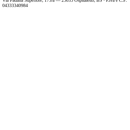
Via Padana Superiore, 173/a — 25035 Ospitaletto, BS
·
P.iva e C.F.
04333340984