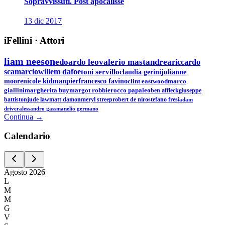
Sopravvissuti. Post apocalisse
13 dic 2017
iFellini
·
Attori
liam neeson
edoardo leo
valerio mastandrea
riccardo
scamarcio
willem dafoe
toni servillo
claudia gerini
julianne
moore
nicole kidman
pierfrancesco favino
clint eastwood
marco
giallini
margherita buy
margot robbie
rocco papaleo
ben affleck
giuseppe
battiston
jude law
matt damon
meryl streep
robert de niro
stefano fresi
adam
driver
alessandro gassman
elio germano
Continua →
Calen
dario
Agosto
2026
L
M
M
G
V