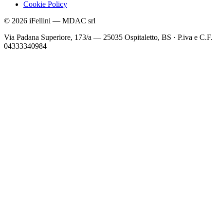
Cookie Policy
©
2026
iFellini
—
MDAC srl
Via Padana Superiore, 173/a — 25035 Ospitaletto, BS
·
P.iva e C.F.
04333340984