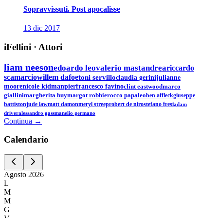
Sopravvissuti. Post apocalisse
13 dic 2017
iFellini
·
Attori
liam neeson
edoardo leo
valerio mastandrea
riccardo
scamarcio
willem dafoe
toni servillo
claudia gerini
julianne
moore
nicole kidman
pierfrancesco favino
clint eastwood
marco
giallini
margherita buy
margot robbie
rocco papaleo
ben affleck
giuseppe
battiston
jude law
matt damon
meryl streep
robert de niro
stefano fresi
adam
driver
alessandro gassman
elio germano
Continua →
Calen
dario
Agosto
2026
L
M
M
G