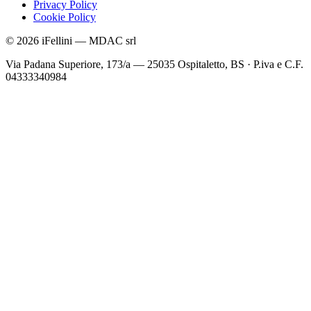
Privacy Policy
Cookie Policy
©
2026
iFellini
—
MDAC srl
Via Padana Superiore, 173/a — 25035 Ospitaletto, BS
·
P.iva e C.F.
04333340984