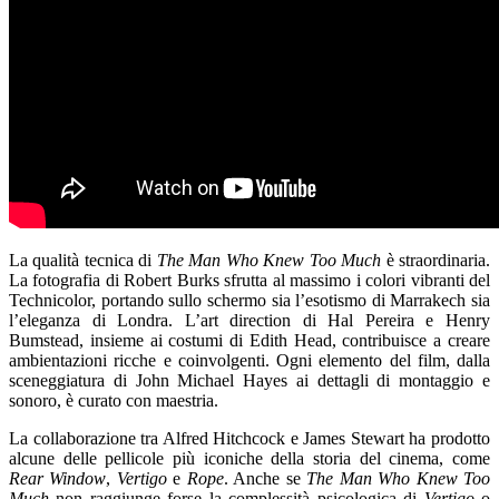
La qualità tecnica di
The Man Who Knew Too Much
è straordinaria.
La fotografia di Robert Burks sfrutta al massimo i colori vibranti del
Technicolor, portando sullo schermo sia l’esotismo di Marrakech sia
l’eleganza di Londra. L’art direction di Hal Pereira e Henry
Bumstead, insieme ai costumi di Edith Head, contribuisce a creare
ambientazioni ricche e coinvolgenti. Ogni elemento del film, dalla
sceneggiatura di John Michael Hayes ai dettagli di montaggio e
sonoro, è curato con maestria.
La collaborazione tra Alfred Hitchcock e James Stewart ha prodotto
alcune delle pellicole più iconiche della storia del cinema, come
Rear Window
,
Vertigo
e
Rope
. Anche se
The Man Who Knew Too
Much
non raggiunge forse la complessità psicologica di
Vertigo
o