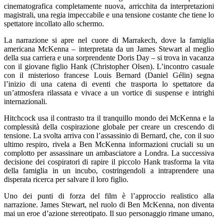
cinematografica completamente nuova, arricchita da interpretazioni
magistrali, una regia impeccabile e una tensione costante che tiene lo
spettatore incollato allo schermo.
La narrazione si apre nel cuore di Marrakech, dove la famiglia
americana McKenna – interpretata da un James Stewart al meglio
della sua carriera e una sorprendente Doris Day – si trova in vacanza
con il giovane figlio Hank (Christopher Olsen). L’incontro casuale
con il misterioso francese Louis Bernard (Daniel Gélin) segna
l’inizio di una catena di eventi che trasporta lo spettatore da
un’atmosfera rilassata e vivace a un vortice di suspense e intrighi
internazionali.
Hitchcock usa il contrasto tra il tranquillo mondo dei McKenna e la
complessità della cospirazione globale per creare un crescendo di
tensione. La svolta arriva con l’assassinio di Bernard, che, con il suo
ultimo respiro, rivela a Ben McKenna informazioni cruciali su un
complotto per assassinare un ambasciatore a Londra. La successiva
decisione dei cospiratori di rapire il piccolo Hank trasforma la vita
della famiglia in un incubo, costringendoli a intraprendere una
disperata ricerca per salvare il loro figlio.
Uno dei punti di forza del film è l’approccio realistico alla
narrazione. James Stewart, nel ruolo di Ben McKenna, non diventa
mai un eroe d’azione stereotipato. Il suo personaggio rimane umano,