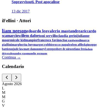
Sopravvissuti. Post apocalisse
13 dic 2017
iFellini
·
Attori
liam neeson
edoardo leo
valerio mastandrea
riccardo
scamarcio
willem dafoe
toni servillo
claudia gerini
julianne
moore
nicole kidman
pierfrancesco favino
clint eastwood
marco
giallini
margherita buy
margot robbie
rocco papaleo
ben affleck
giuseppe
battiston
jude law
matt damon
meryl streep
robert de niro
stefano fresi
adam
driver
alessandro gassman
elio germano
Continua →
Calen
dario
Agosto
2026
L
M
M
G
V