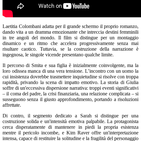
Laetitia Colombani adatta per il grande schermo il proprio romanzo,
dando vita a un dramma emozionante che intreccia destini femminili
in tre angoli del mondo. Il film si distingue per un montaggio
dinamico e un ritmo che accelera progressivamente senza mai
risultare caotico. Tuttavia, se la costruzione della narrazione è
ingegnosa, le singole vicende presentano qualche limite.
Il percorso di Smita e sua figlia è inizialmente coinvolgente, ma la
loro odissea manca di una vera tensione. L’incontro con un uomo la
cui insistenza dovrebbe trasmettere inquietudine si risolve con troppa
rapidità, privando la scena di impatto emotivo. La storia di Giulia
soffre di un'eccessiva dispersione narrativa: troppi eventi significativi
– il coma del padre, la crisi finanziaria, una relazione complicata – si
susseguono senza il giusto approfondimento, portando a risoluzioni
affrettate.
Di contro, il segmento dedicato a Sarah si distingue per una
costruzione solida e un'intensità emotiva palpabile. La protagonista
cerca disperatamente di mantenere in piedi la propria esistenza
mentre il pericolo incombe, e Kim Raver offre un'interpretazione
intensa, capace di restituire la solitudine e la fragilità del personaggio