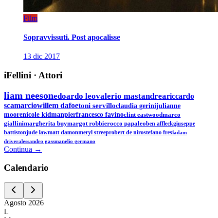
Film
Sopravvissuti. Post apocalisse
13 dic 2017
iFellini
·
Attori
liam neeson
edoardo leo
valerio mastandrea
riccardo
scamarcio
willem dafoe
toni servillo
claudia gerini
julianne
moore
nicole kidman
pierfrancesco favino
clint eastwood
marco
giallini
margherita buy
margot robbie
rocco papaleo
ben affleck
giuseppe
battiston
jude law
matt damon
meryl streep
robert de niro
stefano fresi
adam
driver
alessandro gassman
elio germano
Continua →
Calen
dario
Agosto
2026
L