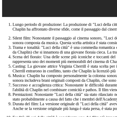
Lungo periodo di produzione: La produzione di "Luci della città"
Chaplin ha affrontato diverse sfide, come il passaggio dal cine
Silent film: Nonostante il passaggio al cinema sonoro, "Luci del
sonora composta da musica. Questa scelta artistica è stata conside
Trama e tonalità: "Luci della città" è una commedia romantica 
da Chaplin) che si innamora di una giovane fioraia cieca. La tr
Scena del fioraio: Una delle scene più iconiche e toccanti del
rappresenta uno dei momenti più memorabili del cinema di Cha
Casting: La giovane attrice Virginia Cherrill è stata scelta per 
Cherrill entrarono in conflitto, tanto che Chaplin la licenziò più 
Musica: Chaplin ha composto personalmente la colonna sonora d
sonora includeva brani originali composti da Chaplin, che sono 
Successo e accoglienza critica: Nonostante le difficoltà durante
l'abilità di Chaplin nel combinare comicità e pathos. Il film vien
Premiazioni: Nonostante "Luci della città" sia stato rilasciat
stato probabilmente a causa del fatto che i membri dell'Academy a
Durata del film: La versione originale di "Luci della città" avev
Anche se la versione originale più lunga è stata persa, è stata po