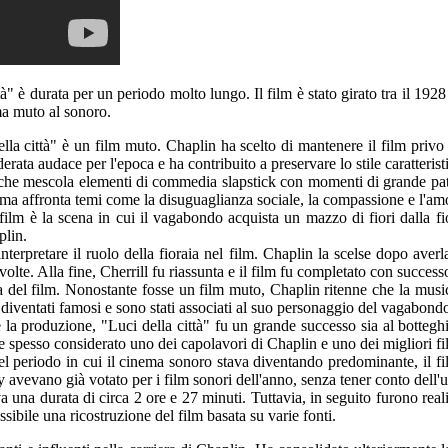
 è durata per un periodo molto lungo. Il film è stato girato tra il 1928
ma muto al sonoro.
la città" è un film muto. Chaplin ha scelto di mantenere il film privo d
rata audace per l'epoca e ha contribuito a preservare lo stile caratterist
che mescola elementi di commedia slapstick con momenti di grande path
ama affronta temi come la disuguaglianza sociale, la compassione e l'am
 film è la scena in cui il vagabondo acquista un mazzo di fiori dalla 
plin.
interpretare il ruolo della fioraia nel film. Chaplin la scelse dopo averl
volte. Alla fine, Cherrill fu riassunta e il film fu completato con success
el film. Nonostante fosse un film muto, Chaplin ritenne che la musica
diventati famosi e sono stati associati al suo personaggio del vagabond
 la produzione, "Luci della città" fu un grande successo sia al botteghi
e spesso considerato uno dei capolavori di Chaplin e uno dei migliori film
o nel periodo in cui il cinema sonoro stava diventando predominante, i
vevano già votato per i film sonori dell'anno, senza tener conto dell'usc
a una durata di circa 2 ore e 27 minuti. Tuttavia, in seguito furono real
ssibile una ricostruzione del film basata su varie fonti.