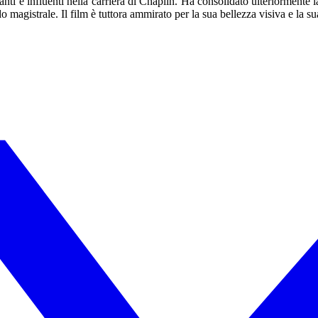
anti e influenti nella carriera di Chaplin. Ha consolidato ulteriormente 
 magistrale. Il film è tuttora ammirato per la sua bellezza visiva e la s