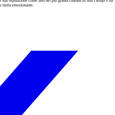
la sua reputazione come uno dei più grandi cineasti di tutti i tempi e ha
ua storia emozionante.