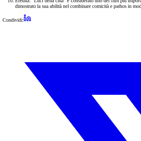
Eredità: "Luci della città" è considerato uno dei film più import
dimostrato la sua abilità nel combinare comicità e pathos in modo
Condividi: