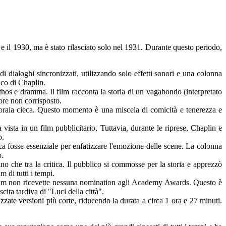
 e il 1930, ma è stato rilasciato solo nel 1931. Durante questo periodo,
i dialoghi sincronizzati, utilizzando solo effetti sonori e una colonna
ico di Chaplin.
os e dramma. Il film racconta la storia di un vagabondo (interpretato
ore non corrisposto.
fioraia cieca. Questo momento è una miscela di comicità e tenerezza e
a vista in un film pubblicitario. Tuttavia, durante le riprese, Chaplin e
o.
 fosse essenziale per enfatizzare l'emozione delle scene. La colonna
o.
no che tra la critica. Il pubblico si commosse per la storia e apprezzò
 di tutti i tempi.
l film non ricevette nessuna nomination agli Academy Awards. Questo è
ita tardiva di "Luci della città".
izzate versioni più corte, riducendo la durata a circa 1 ora e 27 minuti.