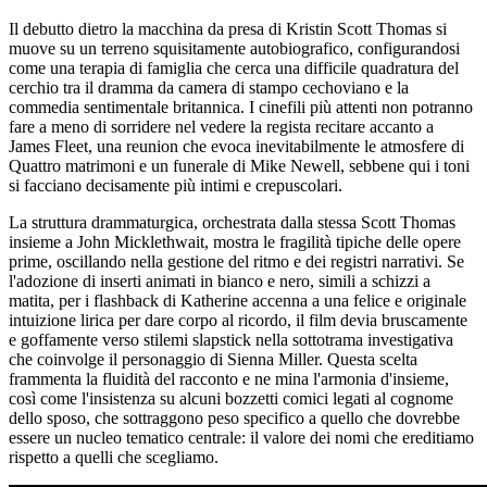
Il debutto dietro la macchina da presa di Kristin Scott Thomas si
muove su un terreno squisitamente autobiografico, configurandosi
come una terapia di famiglia che cerca una difficile quadratura del
cerchio tra il dramma da camera di stampo cechoviano e la
commedia sentimentale britannica. I cinefili più attenti non potranno
fare a meno di sorridere nel vedere la regista recitare accanto a
James Fleet, una reunion che evoca inevitabilmente le atmosfere di
Quattro matrimoni e un funerale di Mike Newell, sebbene qui i toni
si facciano decisamente più intimi e crepuscolari.
La struttura drammaturgica, orchestrata dalla stessa Scott Thomas
insieme a John Micklethwait, mostra le fragilità tipiche delle opere
prime, oscillando nella gestione del ritmo e dei registri narrativi. Se
l'adozione di inserti animati in bianco e nero, simili a schizzi a
matita, per i flashback di Katherine accenna a una felice e originale
intuizione lirica per dare corpo al ricordo, il film devia bruscamente
e goffamente verso stilemi slapstick nella sottotrama investigativa
che coinvolge il personaggio di Sienna Miller. Questa scelta
frammenta la fluidità del racconto e ne mina l'armonia d'insieme,
così come l'insistenza su alcuni bozzetti comici legati al cognome
dello sposo, che sottraggono peso specifico a quello che dovrebbe
essere un nucleo tematico centrale: il valore dei nomi che ereditiamo
rispetto a quelli che scegliamo.