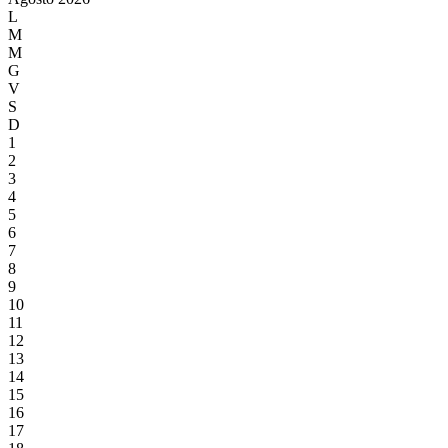
L
M
M
G
V
S
D
1
2
3
4
5
6
7
8
9
10
11
12
13
14
15
16
17