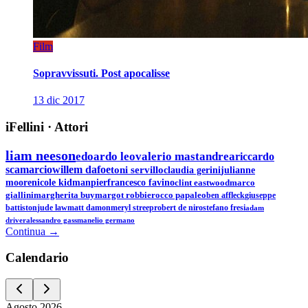
Film
Sopravvissuti. Post apocalisse
13 dic 2017
iFellini
·
Attori
liam neeson
edoardo leo
valerio mastandrea
riccardo
scamarcio
willem dafoe
toni servillo
claudia gerini
julianne
moore
nicole kidman
pierfrancesco favino
clint eastwood
marco
giallini
margherita buy
margot robbie
rocco papaleo
ben affleck
giuseppe
battiston
jude law
matt damon
meryl streep
robert de niro
stefano fresi
adam
driver
alessandro gassman
elio germano
Continua →
Calen
dario
Agosto
2026