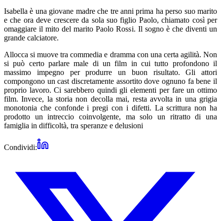
Isabella è una giovane madre che tre anni prima ha perso suo marito
e che ora deve crescere da sola suo figlio Paolo, chiamato così per
omaggiare il mito del marito Paolo Rossi. Il sogno è che diventi un
grande calciatore.
Allocca si muove tra commedia e dramma con una certa agilità. Non
si può certo parlare male di un film in cui tutto profondono il
massimo impegno per produrre un buon risultato. Gli attori
compongono un cast discretamente assortito dove ognuno fa bene il
proprio lavoro. Ci sarebbero quindi gli elementi per fare un ottimo
film. Invece, la storia non decolla mai, resta avvolta in una grigia
monotonia che confonde i pregi con i difetti. La scrittura non ha
prodotto un intreccio coinvolgente, ma solo un ritratto di una
famiglia in difficoltà, tra speranze e delusioni
Condividi: