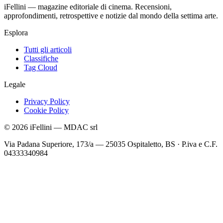
iFellini — magazine editoriale di cinema. Recensioni,
approfondimenti, retrospettive e notizie dal mondo della settima arte.
Esplora
Tutti gli articoli
Classifiche
Tag Cloud
Legale
Privacy Policy
Cookie Policy
©
2026
iFellini
—
MDAC srl
Via Padana Superiore, 173/a — 25035 Ospitaletto, BS
·
P.iva e C.F.
04333340984