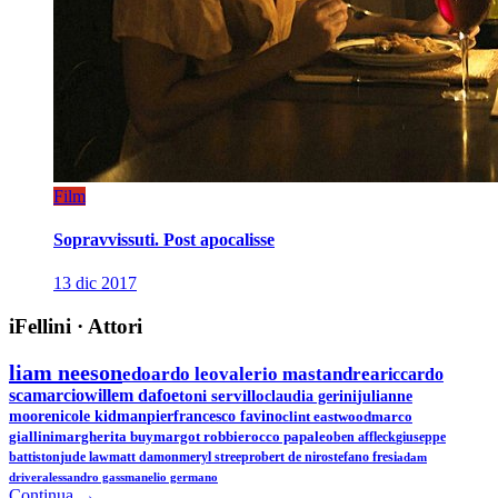
Film
Sopravvissuti. Post apocalisse
13 dic 2017
iFellini
·
Attori
liam neeson
edoardo leo
valerio mastandrea
riccardo
scamarcio
willem dafoe
toni servillo
claudia gerini
julianne
moore
nicole kidman
pierfrancesco favino
clint eastwood
marco
giallini
margherita buy
margot robbie
rocco papaleo
ben affleck
giuseppe
battiston
jude law
matt damon
meryl streep
robert de niro
stefano fresi
adam
driver
alessandro gassman
elio germano
Continua →