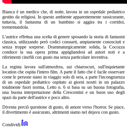
Bianca è un medico che, di notte, lavora in un ospedale pediatrico
gestito da religiosi. In questo ambiente apparentemente rassicurante,
tuttavia, il fantasma di un bambino si aggira tra i corridoi,
tormentandola.
L'autrice effettua una scelta di genere sposando la storia di fantasmi
classica, utilizzando però codici consueti, ampiamente conosciuti e
senza troppe sorprese. Drammaturgicamente solida, la Cocozza
conduce la sua opera prima appigliandosi ad autori noti e a
riferimenti cinefili con gusto ma senza particolare inventiva.
La regista lavora sull'atmosfera, sui chiaroscuri, sull'inquietante
location che ospita l'intero film. A parte il fatto che è facile osservare
come le persone siano in viaggio solo di sera, a parte l'incongruenza
di un ospedale pediatrico ospitato ai giorni nostri in un palazzo
totalmente fuori norma, Letto n. 6 si basa su un buona fotografia,
una buona interpretazione della Crescentini e un buon uso degli
spazi da parte dell'autrice e poco altro.
Diventa perciò questione di gusto, di amore verso l'horror. Se piace,
il divertimento è assicurato, altrimenti siamo nel dejavu con gusto.
Condividi: