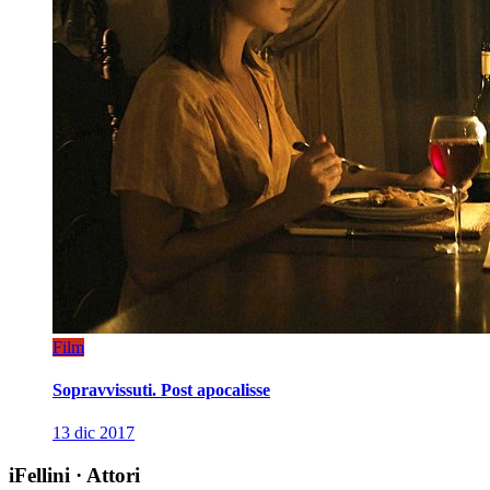
Film
Sopravvissuti. Post apocalisse
13 dic 2017
iFellini
·
Attori