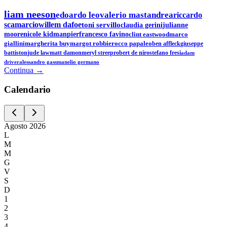
liam neeson
edoardo leo
valerio mastandrea
riccardo
scamarcio
willem dafoe
toni servillo
claudia gerini
julianne
moore
nicole kidman
pierfrancesco favino
clint eastwood
marco
giallini
margherita buy
margot robbie
rocco papaleo
ben affleck
giuseppe
battiston
jude law
matt damon
meryl streep
robert de niro
stefano fresi
adam
driver
alessandro gassman
elio germano
Continua →
Calen
dario
Agosto
2026
L
M
M
G
V
S
D
1
2
3
4