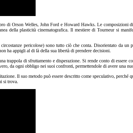
alibro di Orson Welles, John Ford e Howard Hawks. Le composizioni din
a della plasticità cinematografica. Il mestiere di Tourneur si manifest
da circostanze pericolose) sono tutto ciò che conta. Disorientato da un
ha appigli al di là della sua libertà di prendere decisioni.
 una trappola di sfruttamento e disperazione. Si rende conto di essere c
avvero, da ogni obbligo nei suoi confronti, permettendole di avere una n
itazione. Il suo metodo può essere descritto come speculativo, perché quel
i si trova.