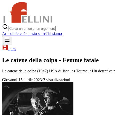
Articoli
Perché questo sito?
Chi siamo
Film
Le catene della colpa - Femme fatale
Le catene della colpa (1947) USA di Jacques Tourneur Un detective pri
Giovanni
·
15 aprile 2023
·
3
visualizzazioni