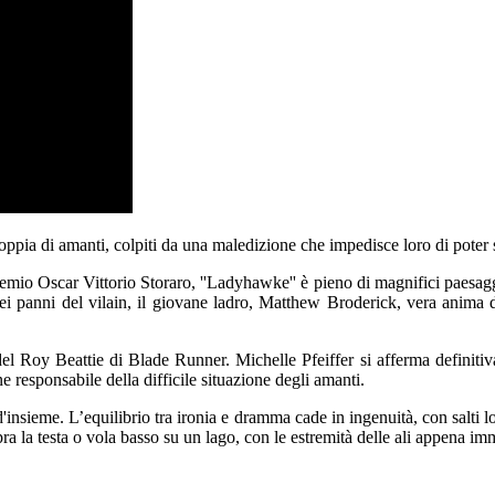
pia di amanti, colpiti da una maledizione che impedisce loro di poter s
remio Oscar Vittorio Storaro, ''Ladyhawke'' è pieno di magnifici paesaggi
ei panni del vilain, il giovane ladro, Matthew Broderick, vera anima 
el Roy Beattie di Blade Runner. Michelle Pfeiffer si afferma definitiv
 responsabile della difficile situazione degli amanti.
d'insieme. L’equilibrio tra ironia e dramma cade in ingenuità, con salti
pra la testa o vola basso su un lago, con le estremità delle ali appena im