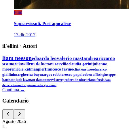
Film
Sopravvissuti. Post apocalisse
13 dic 2017
iFellini
·
Attori
liam neeson
edoardo leo
valerio mastandrea
riccardo
scamarcio
willem dafoe
toni servillo
claudia gerini
julianne
moore
nicole kidman
pierfrancesco favino
clint eastwood
marco
giallini
margherita buy
margot robbie
rocco papaleo
ben affleck
giuseppe
battiston
jude law
matt damon
meryl streep
robert de niro
stefano fresi
adam
driver
alessandro gassman
elio germano
Continua →
Calen
dario
Agosto
2026
L