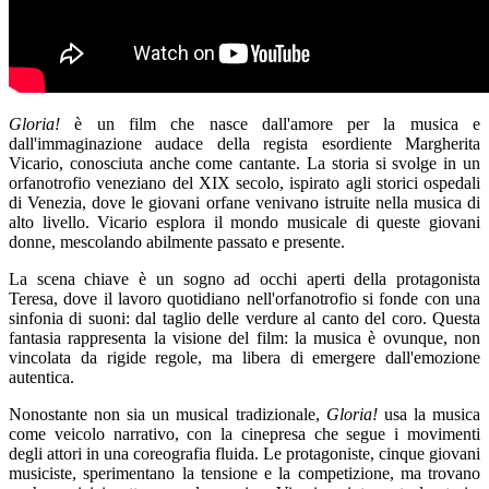
Gloria!
è un film che nasce dall'amore per la musica e
dall'immaginazione audace della regista esordiente Margherita
Vicario, conosciuta anche come cantante. La storia si svolge in un
orfanotrofio veneziano del XIX secolo, ispirato agli storici ospedali
di Venezia, dove le giovani orfane venivano istruite nella musica di
alto livello. Vicario esplora il mondo musicale di queste giovani
donne, mescolando abilmente passato e presente.
La scena chiave è un sogno ad occhi aperti della protagonista
Teresa, dove il lavoro quotidiano nell'orfanotrofio si fonde con una
sinfonia di suoni: dal taglio delle verdure al canto del coro. Questa
fantasia rappresenta la visione del film: la musica è ovunque, non
vincolata da rigide regole, ma libera di emergere dall'emozione
autentica.
Nonostante non sia un musical tradizionale,
Gloria!
usa la musica
come veicolo narrativo, con la cinepresa che segue i movimenti
degli attori in una coreografia fluida. Le protagoniste, cinque giovani
musiciste, sperimentano la tensione e la competizione, ma trovano