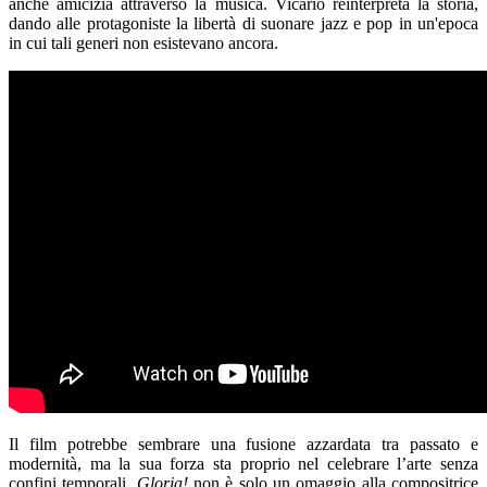
anche amicizia attraverso la musica. Vicario reinterpreta la storia,
dando alle protagoniste la libertà di suonare jazz e pop in un'epoca
in cui tali generi non esistevano ancora.
Il film potrebbe sembrare una fusione azzardata tra passato e
modernità, ma la sua forza sta proprio nel celebrare l’arte senza
confini temporali.
Gloria!
non è solo un omaggio alla compositrice