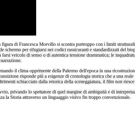
a figura di Francesca Morvillo si scontra purtroppo con i limiti struttural
e schermo per rifugiarsi nei codici rassicuranti e standardizzati del bio
a farsi veicolo di senso o di autentica tensione drammatica; le inquadrat
a narrazione.
sformando il clima opprimente della Palermo dell'epoca in una ricostruzion
ransizione risponde più a esigenze di cronologia storica che a una reale
imenti schiacciato dalla retorica della sceneggiatura, il film non riesce 
ovvio, privando lo spettatore di quel margine di ambiguità e di interpret
izza la Storia attraverso un linguaggio visivo fin troppo convenzionale.