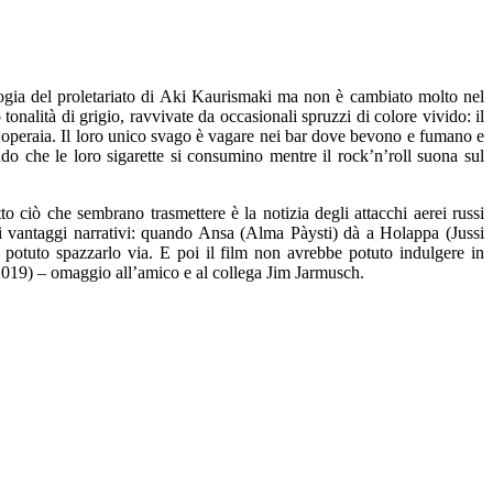
ilogia del proletariato di Aki Kaurismaki ma non è cambiato molto nel
onalità di grigio, ravvivate da occasionali spruzzi di colore vivido: il
se operaia. Il loro unico svago è vagare nei bar dove bevono e fumano e
ndo che le loro sigarette si consumino mentre il rock’n’roll suona sul
o ciò che sembrano trasmettere è la notizia degli attacchi aerei russi
uoi vantaggi narrativi: quando Ansa (Alma Pàysti) dà a Holappa (Jussi
e potuto spazzarlo via. E poi il film non avrebbe potuto indulgere in
019) – omaggio all’amico e al collega Jim Jarmusch.