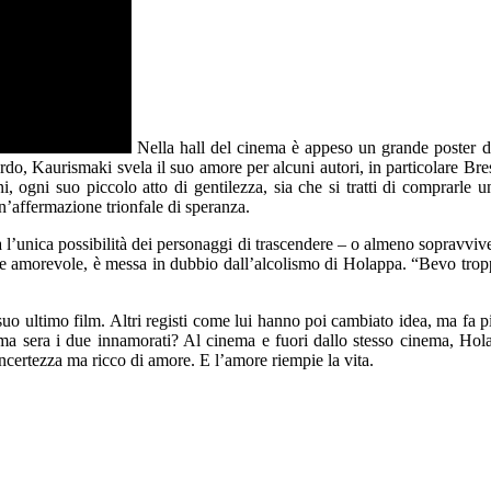
Nella hall del cinema è appeso un grande poster d
do, Kaurismaki svela il suo amore per alcuni autori, in particolare Br
i, ogni suo piccolo atto di gentilezza, sia che si tratti di comprarle 
’affermazione trionfale di speranza.
ta l’unica possibilità dei personaggi di trascendere – o almeno sopravviv
olce e amorevole, è messa in dubbio dall’alcolismo di Holappa. “Bevo tr
uo ultimo film. Altri registi come lui hanno poi cambiato idea, ma fa pia
a sera i due innamorati? Al cinema e fuori dallo stesso cinema, Holap
ncertezza ma ricco di amore. E l’amore riempie la vita.