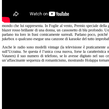
mondo che lui rappresenta. In Foglie al vento, Premio speciale della gi
blazer rosso brillante di una donna, un cassonetto di blu profondo. Uo
parlano tra loro in frasi comicamente surreali. Parlano poco, poiché 
jukebox o qualcuno esegue una canzone di karaoke del tutto improbab
Anche le radio sono modelli vintage (la televisione è praticamente as
sull’Ucraina. Se questa è l’unica cosa nuova, forse la caratteristic
Vatanen) il suo numero di telefono, se lo avesse digitato nel suo ce
un’affascinante sequenza di romanticismo, mostrando Holappa tornare