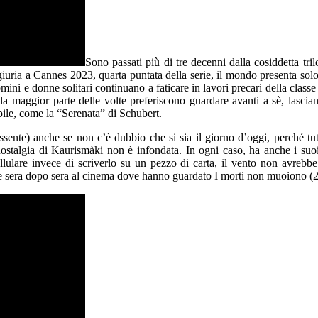
Sono passati più di tre decenni dalla cosiddetta tr
uria a Cannes 2023, quarta puntata della serie, il mondo presenta solo t
mini e donne solitari continuano a faticare in lavori precari della clas
la maggior parte delle volte preferiscono guardare avanti a sè, lascia
ile, come la “Serenata” di Schubert.
sente) anche se non c’è dubbio che si sia il giorno d’oggi, perché tutt
a nostalgia di Kaurismàki non è infondata. In ogni caso, ha anche i s
llulare invece di scriverlo su un pezzo di carta, il vento non avrebb
 sera dopo sera al cinema dove hanno guardato I morti non muoiono (2