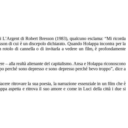
i L’Argent di Robert Bresson (1983), qualcuno esclama: “Mi ricorda
esson di cui è un discepolo dichiarato. Quando Holappa incontra per la
un rotolo di cannella o di invitarla a vedere un film, è profondamente
ere – alla realtà alienante del capitalismo. Ansa e Holappa riconoscono
oppo perché sono depresso e sono depresso perché bevo troppo”, dice a
cere ritrovare la sua poesia, la narrazione essenziale in un film che è
pa aspetta e ritrova il suo amore e come in Luci della città i due si