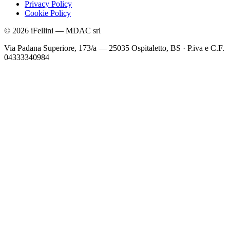
Privacy Policy
Cookie Policy
©
2026
iFellini
—
MDAC srl
Via Padana Superiore, 173/a — 25035 Ospitaletto, BS
·
P.iva e C.F.
04333340984