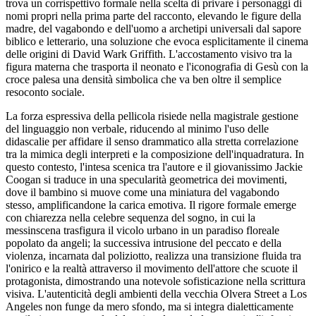
trova un corrispettivo formale nella scelta di privare i personaggi di
nomi propri nella prima parte del racconto, elevando le figure della
madre, del vagabondo e dell'uomo a archetipi universali dal sapore
biblico e letterario, una soluzione che evoca esplicitamente il cinema
delle origini di David Wark Griffith. L'accostamento visivo tra la
figura materna che trasporta il neonato e l'iconografia di Gesù con la
croce palesa una densità simbolica che va ben oltre il semplice
resoconto sociale.
La forza espressiva della pellicola risiede nella magistrale gestione
del linguaggio non verbale, riducendo al minimo l'uso delle
didascalie per affidare il senso drammatico alla stretta correlazione
tra la mimica degli interpreti e la composizione dell'inquadratura. In
questo contesto, l'intesa scenica tra l'autore e il giovanissimo Jackie
Coogan si traduce in una specularità geometrica dei movimenti,
dove il bambino si muove come una miniatura del vagabondo
stesso, amplificandone la carica emotiva. Il rigore formale emerge
con chiarezza nella celebre sequenza del sogno, in cui la
messinscena trasfigura il vicolo urbano in un paradiso floreale
popolato da angeli; la successiva intrusione del peccato e della
violenza, incarnata dal poliziotto, realizza una transizione fluida tra
l'onirico e la realtà attraverso il movimento dell'attore che scuote il
protagonista, dimostrando una notevole sofisticazione nella scrittura
visiva. L'autenticità degli ambienti della vecchia Olvera Street a Los
Angeles non funge da mero sfondo, ma si integra dialetticamente