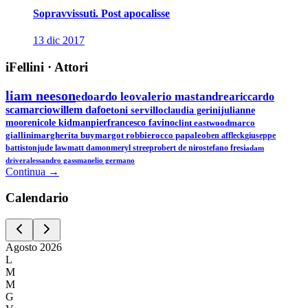
Sopravvissuti. Post apocalisse
13 dic 2017
iFellini
·
Attori
liam neeson
edoardo leo
valerio mastandrea
riccardo
scamarcio
willem dafoe
toni servillo
claudia gerini
julianne
moore
nicole kidman
pierfrancesco favino
clint eastwood
marco
giallini
margherita buy
margot robbie
rocco papaleo
ben affleck
giuseppe
battiston
jude law
matt damon
meryl streep
robert de niro
stefano fresi
adam
driver
alessandro gassman
elio germano
Continua →
Calen
dario
Agosto
2026
L
M
M
G