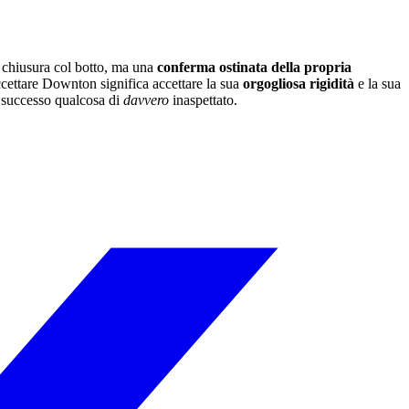
 chiusura col botto, ma una
conferma ostinata della propria
ccettare Downton significa accettare la sua
orgogliosa rigidità
e la sua
a successo qualcosa di
davvero
inaspettato.