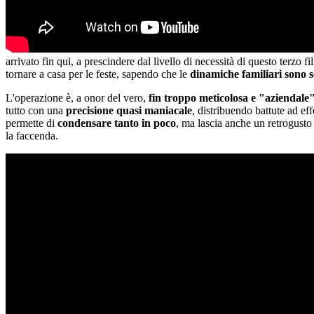
arrivato fin qui, a prescindere dal livello di necessità di questo terz
tornare a casa per le feste, sapendo che le
dinamiche familiari sono s
L'operazione è, a onor del vero,
fin troppo meticolosa e "aziendale
tutto con una
precisione quasi maniacale
, distribuendo battute ad ef
permette di
condensare tanto in poco
, ma lascia anche un retrogusto
la faccenda.