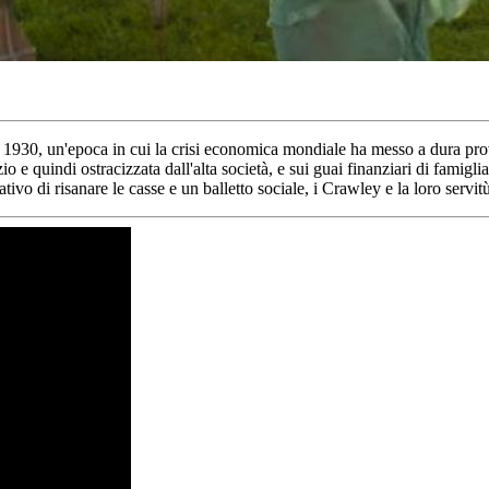
930, un'epoca in cui la crisi economica mondiale ha messo a dura prova l
o e quindi ostracizzata dall'alta società, e sui guai finanziari di famig
ivo di risanare le casse e un balletto sociale, i Crawley e la loro serv