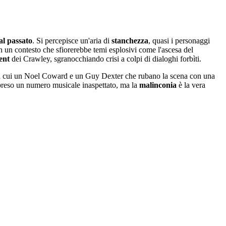
al passato
. Si percepisce un'aria di
stanchezza
, quasi i personaggi
n un contesto che sfiorerebbe temi esplosivi come l'ascesa del
ent
dei Crawley, sgranocchiando crisi a colpi di dialoghi forbìti.
tra cui un Noel Coward e un Guy Dexter che rubano la scena con una
preso un numero musicale inaspettato, ma la
malinconia
è la vera