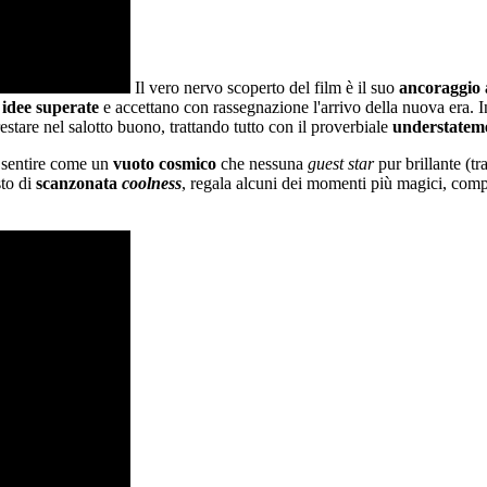
Il vero nervo scoperto del film è il suo
ancoraggio 
 idee superate
e accettano con rassegnazione l'arrivo della nuova era. I
restare nel salotto buono, trattando tutto con il proverbiale
understatem
a sentire come un
vuoto cosmico
che nessuna
guest star
pur brillante (
sto di
scanzonata
coolness
, regala alcuni dei momenti più magici, com