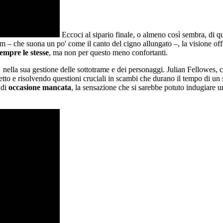
Eccoci al sipario finale, o almeno così sembra, di q
o film – che suona un po' come il canto del cigno allungato –, la visione
empre le stesse
, ma non per questo meno confortanti.
"
nella sua gestione delle sottotrame e dei personaggi. Julian Fellowes, c
fetto e risolvendo questioni cruciali in scambi che durano il tempo di un 
 di
occasione mancata
, la sensazione che si sarebbe potuto indugiare un