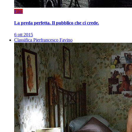
Film
La preda perfetta. Il pubblico che ci crede.
6 ott 2015
Classifica Pierfrancesco Favino