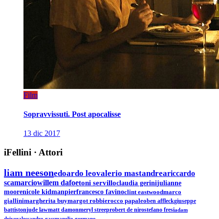
Film
Sopravvissuti. Post apocalisse
13 dic 2017
iFellini
·
Attori
liam neeson
edoardo leo
valerio mastandrea
riccardo
scamarcio
willem dafoe
toni servillo
claudia gerini
julianne
moore
nicole kidman
pierfrancesco favino
clint eastwood
marco
giallini
margherita buy
margot robbie
rocco papaleo
ben affleck
giuseppe
battiston
jude law
matt damon
meryl streep
robert de niro
stefano fresi
adam
driver
alessandro gassman
elio germano