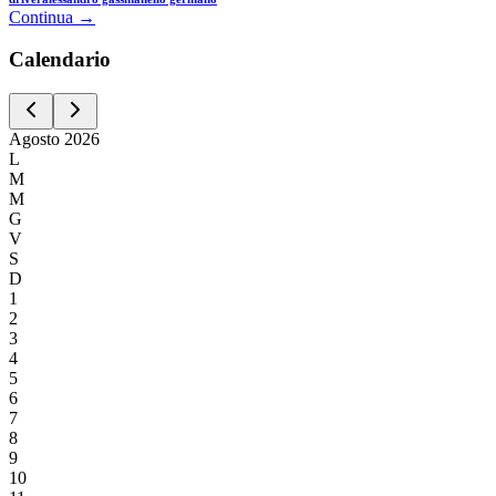
Continua →
Calen
dario
Agosto
2026
L
M
M
G
V
S
D
1
2
3
4
5
6
7
8
9
10