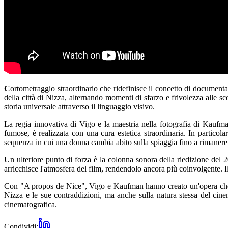
C
ortometraggio straordinario che ridefinisce il concetto di document
della città di Nizza, alternando momenti di sfarzo e frivolezza alle 
storia universale attraverso il linguaggio visivo.
La regia innovativa di Vigo e la maestria nella fotografia di Kaufman
fumose, è realizzata con una cura estetica straordinaria. In particola
sequenza in cui una donna cambia abito sulla spiaggia fino a rimanere 
Un ulteriore punto di forza è la colonna sonora della riedizione del
arricchisce l'atmosfera del film, rendendolo ancora più coinvolgente. I
Con "A propos de Nice", Vigo e Kaufman hanno creato un'opera che non 
Nizza e le sue contraddizioni, ma anche sulla natura stessa del cin
cinematografica.
Condividi: