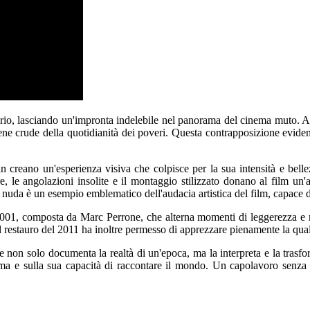
ario, lasciando un'impronta indelebile nel panorama del cinema muto. Att
scene crude della quotidianità dei poveri. Questa contrapposizione evide
 creano un'esperienza visiva che colpisce per la sua intensità e bellezz
re, le angolazioni insolite e il montaggio stilizzato donano al film un'
nuda è un esempio emblematico dell'audacia artistica del film, capace d
 2001, composta da Marc Perrone, che alterna momenti di leggerezza e 
l restauro del 2011 ha inoltre permesso di apprezzare pienamente la quali
solo documenta la realtà di un'epoca, ma la interpreta e la trasforma i
ema e sulla sua capacità di raccontare il mondo. Un capolavoro senza