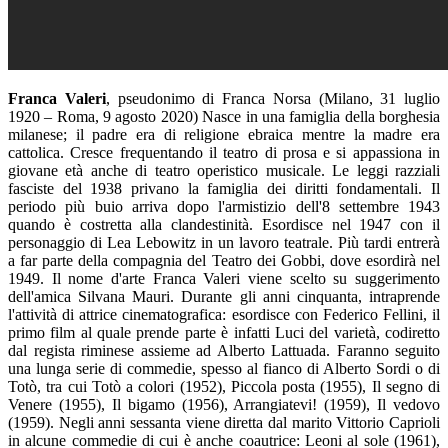
Franca Valeri
, pseudonimo di Franca Norsa (Milano, 31 luglio
1920 – Roma, 9 agosto 2020) Nasce in una famiglia della borghesia
milanese; il padre era di religione ebraica mentre la madre era
cattolica. Cresce frequentando il teatro di prosa e si appassiona in
giovane età anche di teatro operistico musicale. Le leggi razziali
fasciste del 1938 privano la famiglia dei diritti fondamentali. Il
periodo più buio arriva dopo l'armistizio dell'8 settembre 1943
quando è costretta alla clandestinità. Esordisce nel 1947 con il
personaggio di Lea Lebowitz in un lavoro teatrale. Più tardi entrerà
a far parte della compagnia del Teatro dei Gobbi, dove esordirà nel
1949. Il nome d'arte Franca Valeri viene scelto su suggerimento
dell'amica Silvana Mauri. Durante gli anni cinquanta, intraprende
l'attività di attrice cinematografica: esordisce con Federico Fellini, il
primo film al quale prende parte è infatti Luci del varietà, codiretto
dal regista riminese assieme ad Alberto Lattuada. Faranno seguito
una lunga serie di commedie, spesso al fianco di Alberto Sordi o di
Totò, tra cui Totò a colori (1952), Piccola posta (1955), Il segno di
Venere (1955), Il bigamo (1956), Arrangiatevi! (1959), Il vedovo
(1959). Negli anni sessanta viene diretta dal marito Vittorio Caprioli
in alcune commedie di cui è anche coautrice: Leoni al sole (1961),