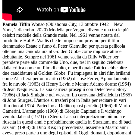
Pamela Tiffin
Wonso (Oklahoma City, 13 ottobre 1942 – New
York, 2 dicembre 2020) Modella per Vogue, divenne una tra le più
celebri modelle della Grande mela. Nel 1961 venne notata dal
produttore Hal B. Wallis che le propose un provino per il film
drammatico Estate e fumo di Peter Glenville; per questa pellicola
ottenne una candidatura al Golden Globe come migliore attrice
debuttante. Sempre nel 1961 venne scelta da Billy Wilder per
prendere parte alla commedia Uno, due, tre! in seguito celebrata
dalla critica come un film di culto, e per il quale l'attrice ebbe altre
due candidature al Golden Globe. Fu impiegata in altri film brillanti
come Alla fiera per un marito (1962) di José Ferrer, Appuntamento
fra le nuvole (1963) di Henry Levin e Mentre Adamo dorme (1964)
di Jean Negulesco. La sua carriera proseguì con Detective's Story
(1966) di Jack Smight e nel western La carovana dell'alleluia (1965)
di John Sturges. L'attrice si trasferì poi in Italia per recitare in vari
film fino al 1974. Partecipò a Delitto quasi perfetto (1966) di Mario
Camerini, L'arcangelo (1969) di Giorgio Capitani e Il vichingo
venuto dal sud (1971) di Steno. La sua interpretazione più nota e
riuscita in questi anni è probabilmente quella in Straziami ma di baci
saziami (1968) di Dino Risi; in precedenza, assieme a Mastroianni
aveva preso parte a uno degli episodi di Oggi, domani, dopodomani