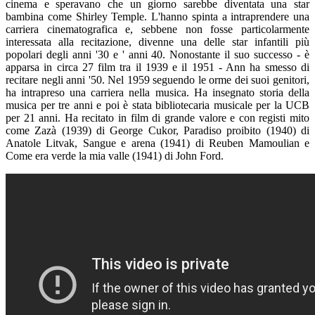
cinema e speravano che un giorno sarebbe diventata una star
bambina come Shirley Temple. L'hanno spinta a intraprendere una
carriera cinematografica e, sebbene non fosse particolarmente
interessata alla recitazione, divenne una delle star infantili più
popolari degli anni '30 e ' anni 40. Nonostante il suo successo - è
apparsa in circa 27 film tra il 1939 e il 1951 - Ann ha smesso di
recitare negli anni '50. Nel 1959 seguendo le orme dei suoi genitori,
ha intrapreso una carriera nella musica. Ha insegnato storia della
musica per tre anni e poi è stata bibliotecaria musicale per la UCB
per 21 anni. Ha recitato in film di grande valore e con registi mito
come Zazà (1939) di George Cukor, Paradiso proibito (1940) di
Anatole Litvak, Sangue e arena (1941) di Reuben Mamoulian e
Come era verde la mia valle (1941) di John Ford.