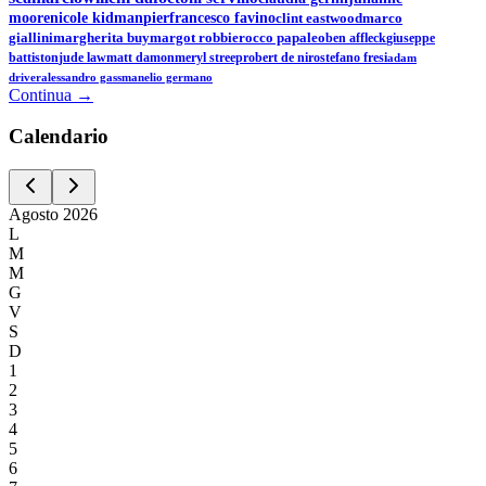
moore
nicole kidman
pierfrancesco favino
clint eastwood
marco
giallini
margherita buy
margot robbie
rocco papaleo
ben affleck
giuseppe
battiston
jude law
matt damon
meryl streep
robert de niro
stefano fresi
adam
driver
alessandro gassman
elio germano
Continua →
Calen
dario
Agosto
2026
L
M
M
G
V
S
D
1
2
3
4
5
6