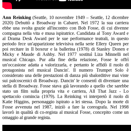
Ann Reinking
(Seattle, 10 novembre 1949 – Seattle, 12 dicembre
2020) Debuttò a Broadway in Cabaret. Nel 1972 la sua carriera
ebbe una svolta grazie all'incontro con Bob Fosse, di cui divenne
compagna nella vita e musa ispiratrice. Candidata al Tony Award e
al Drama Desk Award per le sue performance teatrali, in questo
periodo fece un'apparizione televisiva nella serie Ellery Queen per
poi recitare in Il boxeur e la ballerina (1978) di Stanley Donen e
Micky e Maude di Ashby. Nel 1977 sostituì Liza Minnelli nel
musical Chicago. Pur alla fine della relazione, Fosse le offrì
un'occasione adatta a valorizzarla, e pertanto le affidò il ruolo di
protagonista nel musical Dancin'. Il numero Trumpet Solo è
considerato una delle prestazioni di danza più sbalorditive mai viste
sui palcoscenici di Broadway. Dancin' le consentì di diventare una
stella di Broadway. Fosse stava già lavorando a quello che sarebbe
stato un film sulla propria vita e carriera, All That Jazz - Lo
spettacolo comincia (1979). La Reinking vi interpretò il ruolo di
Katie Higgins, personaggio ispirato a lei stessa. Dopo la morte di
Fosse avvenuta nel 1987, iniziò a fare la coreografa. Nel 1998
lavorò in qualità di co-regista al musical Fosse, concepito come un
omaggio al grande regista.