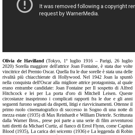
Olivia de Havilland
(Tokyo, 1º luglio 1916 – Parigi, 26 luglio
2020) Sorella maggiore dell'attrice Joan Fontaine, è stata due volte
vincitrice del Premio Oscar. Quella fra le due sorelle è stata una delle
rivalità più chiacchierate di Hollywood. Nel 1942 Joan la spuntò
nella conquista dell'Oscar alla migliore attrice protagonista, al quale
erano entrambe candidate: Joan Fontaine per Il sospetto di Alfred
Hitchcock e lei per La porta d'oro di Mitchell Leisen. Queste
circostanze inasprirono i complicati rapporti fra le due e gli anni
seguenti furono segnati da dispetti, litigi e riavvicinamenti. Ottenne il
primo ruolo cinematografico di successo in Sogno di una notte di
mezza estate (1935) di Max Reinhardt e William Dieterle. Scritturata
dalla Warner Bros., prese poi parte a una serie di film avventurosi
tutti diretti da Michael Curtiz, al fianco di Errol Flynn, come Capitan
Blood (1935), La carica dei seicento (1936) e La leggenda di Robin