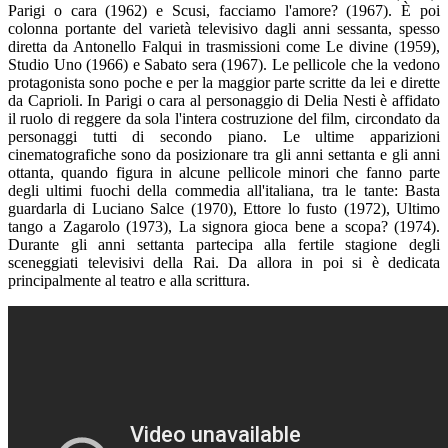
Parigi o cara (1962) e Scusi, facciamo l'amore? (1967). È poi
colonna portante del varietà televisivo dagli anni sessanta, spesso
diretta da Antonello Falqui in trasmissioni come Le divine (1959),
Studio Uno (1966) e Sabato sera (1967). Le pellicole che la vedono
protagonista sono poche e per la maggior parte scritte da lei e dirette
da Caprioli. In Parigi o cara al personaggio di Delia Nesti è affidato
il ruolo di reggere da sola l'intera costruzione del film, circondato da
personaggi tutti di secondo piano. Le ultime apparizioni
cinematografiche sono da posizionare tra gli anni settanta e gli anni
ottanta, quando figura in alcune pellicole minori che fanno parte
degli ultimi fuochi della commedia all'italiana, tra le tante: Basta
guardarla di Luciano Salce (1970), Ettore lo fusto (1972), Ultimo
tango a Zagarolo (1973), La signora gioca bene a scopa? (1974).
Durante gli anni settanta partecipa alla fertile stagione degli
sceneggiati televisivi della Rai. Da allora in poi si è dedicata
principalmente al teatro e alla scrittura.