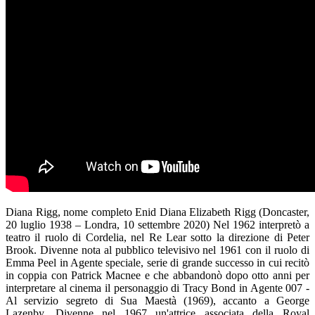
Diana Rigg, nome completo Enid Diana Elizabeth Rigg (Doncaster,
20 luglio 1938 – Londra, 10 settembre 2020) Nel 1962 interpretò a
teatro il ruolo di Cordelia, nel Re Lear sotto la direzione di Peter
Brook. Divenne nota al pubblico televisivo nel 1961 con il ruolo di
Emma Peel in Agente speciale, serie di grande successo in cui recitò
in coppia con Patrick Macnee e che abbandonò dopo otto anni per
interpretare al cinema il personaggio di Tracy Bond in Agente 007 -
Al servizio segreto di Sua Maestà (1969), accanto a George
Lazenby. Divenne nel 1967 un'attrice associata della Royal