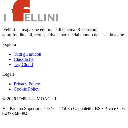
iFellini — magazine editoriale di cinema. Recensioni,
approfondimenti, retrospettive e notizie dal mondo della settima arte.
Esplora
Tutti gli articoli
Classifiche
Tag Cloud
Legale
Privacy Policy
Cookie Policy
©
2026
iFellini
—
MDAC srl
Via Padana Superiore, 173/a — 25035 Ospitaletto, BS
·
P.iva e C.F.
04333340984