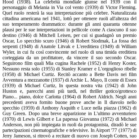
Hood (1938). La celebrità mondiale giunse nel 1939 con il
personaggio di Melania in Via col vento (1939) di Victor Fleming.
Quel ruolo resterà la sua interpretazione più celebre. Naturalizzata
cittadina americana nel 1941, lottò per ottenere ruoli all'altezza del
suo temperamento drammatico: durante gli anni quaranta ottenne
plausi per le sue interpretazioni in pellicole come A ciascuno il suo
destino (1946) di Mitchell Leisen, per cui si guadagnò un premio
Oscar, Lo specchio scuro (1946) di Robert Siodmak, La fossa dei
serpenti (1948) di Anatole Litvak e L'ereditiera (1949) di William
Wyler, in cui fu così convincente nel ruolo di una timida ereditiera
corteggiata da un profittatore, da vincere il suo secondo Oscar.
Seguirono film quali Mia cugina Rachele (1952) di Henry Koster,
Nessuno resta solo (1955) di Stanley Kramer e L'orgoglioso ribelle
(1958) di Michael Curtiz. Recitò accanto a Bette Davis nei film
Avventura a mezzanotte (1937) di Archie L. Mayo, Il conte di Essex
(1939) di Michael Curtiz, In questa nostra vita (1942) di John
Huston e, parecchi anni più tardi, nel thriller gotico/grottesco
Piano... piano, dolce Carlotta (1964) di Robert Aldrich. Negli anni
precedenti aveva fornito buone prove anche in Il diavolo nello
specchio (1959) di Anthony Asquith e Luce nella piazza (1962) di
Guy Green. Dopo una breve apparizione in L'ultimo avventuriero
(1970) di Lewis Gilbert e La papessa Giovanna (1972) di Michael
Anderson, non più impiegata in ruoli da protagonista, diradò le sue
partecipazioni cinematografiche e televisive. In Airport '77 (1977) di
Jerry Jameson, si ritrovò a recitare di nuovo con Joseph Cotten, suo