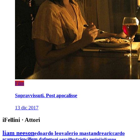
Film
Sopravvissuti. Post apocalisse
13 dic 2017
iFellini
·
Attori
liam neeson
edoardo leo
valerio mastandrea
riccardo
scamarcio
willem dafoe
toni servillo
claudia gerini
julianne