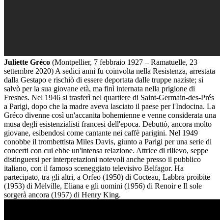
Juliette Gréco
(Montpellier, 7 febbraio 1927 – Ramatuelle, 23
settembre 2020) A sedici anni fu coinvolta nella Resistenza, arrestata
dalla Gestapo e rischiò di essere deportata dalle truppe naziste; si
salvò per la sua giovane età, ma finì internata nella prigione di
Fresnes. Nel 1946 si trasferì nel quartiere di Saint-Germain-des-Prés
a Parigi, dopo che la madre aveva lasciato il paese per l'Indocina. La
Gréco divenne così un'accanita bohemienne e venne considerata una
musa degli esistenzialisti francesi dell'epoca. Debuttò, ancora molto
giovane, esibendosi come cantante nei caffè parigini. Nel 1949
conobbe il trombettista Miles Davis, giunto a Parigi per una serie di
concerti con cui ebbe un'intensa relazione. Attrice di rilievo, seppe
distinguersi per interpretazioni notevoli anche presso il pubblico
italiano, con il famoso sceneggiato televisivo Belfagor. Ha
partecipato, tra gli altri, a Orfeo (1950) di Cocteau, Labbra proibite
(1953) di Melville, Eliana e gli uomini (1956) di Renoir e Il sole
sorgerà ancora (1957) di Henry King.