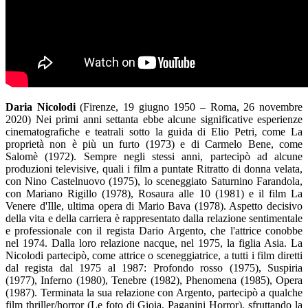
Daria Nicolodi
(Firenze, 19 giugno 1950 – Roma, 26 novembre
2020) Nei primi anni settanta ebbe alcune significative esperienze
cinematografiche e teatrali sotto la guida di Elio Petri, come La
proprietà non è più un furto (1973) e di Carmelo Bene, come
Salomè (1972). Sempre negli stessi anni, partecipò ad alcune
produzioni televisive, quali i film a puntate Ritratto di donna velata,
con Nino Castelnuovo (1975), lo sceneggiato Saturnino Farandola,
con Mariano Rigillo (1978), Rosaura alle 10 (1981) e il film La
Venere d'Ille, ultima opera di Mario Bava (1978). Aspetto decisivo
della vita e della carriera è rappresentato dalla relazione sentimentale
e professionale con il regista Dario Argento, che l'attrice conobbe
nel 1974. Dalla loro relazione nacque, nel 1975, la figlia Asia. La
Nicolodi partecipò, come attrice o sceneggiatrice, a tutti i film diretti
dal regista dal 1975 al 1987: Profondo rosso (1975), Suspiria
(1977), Inferno (1980), Tenebre (1982), Phenomena (1985), Opera
(1987). Terminata la sua relazione con Argento, partecipò a qualche
film thriller/horror (Le foto di Gioia, Paganini Horror), sfruttando la