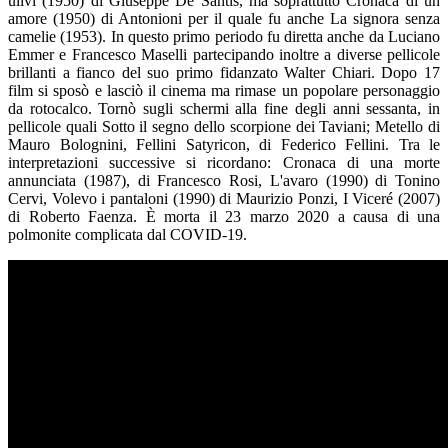
ulivi (1950) di Giuseppe De Santis, ma soprattutto Cronaca di un
amore (1950) di Antonioni per il quale fu anche La signora senza
camelie (1953). In questo primo periodo fu diretta anche da Luciano
Emmer e Francesco Maselli partecipando inoltre a diverse pellicole
brillanti a fianco del suo primo fidanzato Walter Chiari. Dopo 17
film si sposò e lasciò il cinema ma rimase un popolare personaggio
da rotocalco. Tornò sugli schermi alla fine degli anni sessanta, in
pellicole quali Sotto il segno dello scorpione dei Taviani; Metello di
Mauro Bolognini, Fellini Satyricon, di Federico Fellini. Tra le
interpretazioni successive si ricordano: Cronaca di una morte
annunciata (1987), di Francesco Rosi, L'avaro (1990) di Tonino
Cervi, Volevo i pantaloni (1990) di Maurizio Ponzi, I Viceré (2007)
di Roberto Faenza. È morta il 23 marzo 2020 a causa di una
polmonite complicata dal COVID-19.