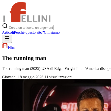
Articoli
Perché questo sito?
Chi siamo
Film
The running man
The running man (2025) USA di Edgar Wright In un’America distopica pi
Giovanni
·
18 maggio 2026
·
11
visualizzazioni