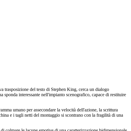
a trasposizione del testo di Stephen King, cerca un dialogo
 una sponda interessante nell'impianto scenografico, capace di restituire
dramma umano per assecondare la velocità dell'azione, la scrittura
na e i tagli netti del montaggio si scontrano con la fragilità di una
 di colmare le lacune emotive di una caratterizzazione bidimensionale.