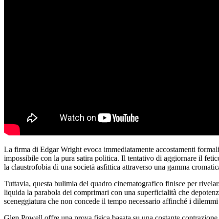
La firma di Edgar Wright evoca immediatamente accostamenti formali p
impossibile con la pura satira politica. Il tentativo di aggiornare il fet
la claustrofobia di una società asfittica attraverso una gamma cromatica 
Tuttavia, questa bulimia del quadro cinematografico finisce per rivelar
liquida la parabola dei comprimari con una superficialità che depotenzi
sceneggiatura che non concede il tempo necessario affinché i dilemmi 
Glen Powell offre una prova fisica basata su una costante contrazione