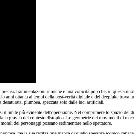
recisi, frammentazioni ritmiche e una voracità pop che, in questa nuov
iccio anni ottanta ai tempi della post-verità digitale e dei deepfake trova
desaturata, plumbea, spezzata solo dalle luci artificiali.
si il limite più evidente dell'operazione. Nel comprimere lo spazio del 
a la gravità del contesto distopico. Le geometrie dei movimenti di macchi
morali dei personaggi possano sedimentare nello spettatore.
 nervosa, ma la sua recitazione manca di quello spessore iconico capace