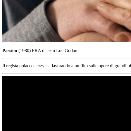
Passion
(1980) FRA di Jean Luc Godard
Il regista polacco Jerzy sta lavorando a un film sulle opere di grandi pi