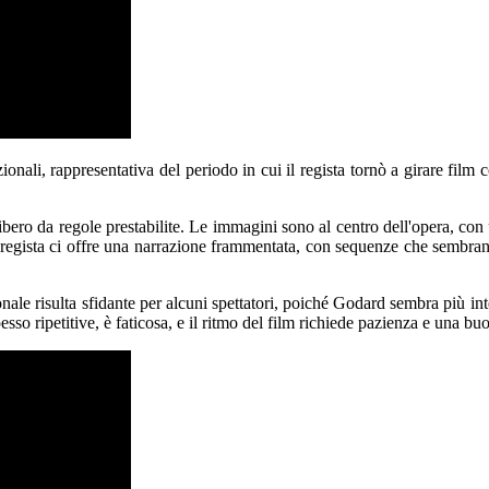
nali, rappresentativa del periodo in cui il regista tornò a girare film 
bero da regole prestabilite. Le immagini sono al centro dell'opera, co
Il regista ci offre una narrazione frammentata, con sequenze che sembrano 
nale risulta sfidante per alcuni spettatori, poiché Godard sembra più inte
o ripetitive, è faticosa, e il ritmo del film richiede pazienza e una buo