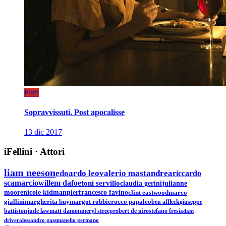
Film
Sopravvissuti. Post apocalisse
13 dic 2017
iFellini
·
Attori
liam neeson
edoardo leo
valerio mastandrea
riccardo
scamarcio
willem dafoe
toni servillo
claudia gerini
julianne
moore
nicole kidman
pierfrancesco favino
clint eastwood
marco
giallini
margherita buy
margot robbie
rocco papaleo
ben affleck
giuseppe
battiston
jude law
matt damon
meryl streep
robert de niro
stefano fresi
adam
driver
alessandro gassman
elio germano