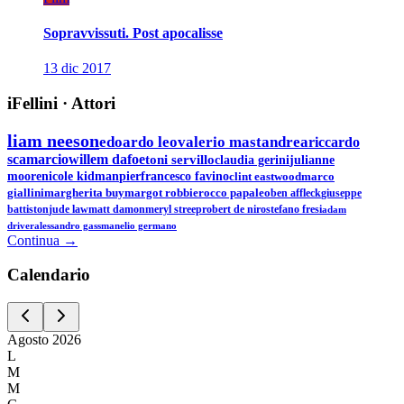
Sopravvissuti. Post apocalisse
13 dic 2017
iFellini
·
Attori
liam neeson
edoardo leo
valerio mastandrea
riccardo
scamarcio
willem dafoe
toni servillo
claudia gerini
julianne
moore
nicole kidman
pierfrancesco favino
clint eastwood
marco
giallini
margherita buy
margot robbie
rocco papaleo
ben affleck
giuseppe
battiston
jude law
matt damon
meryl streep
robert de niro
stefano fresi
adam
driver
alessandro gassman
elio germano
Continua →
Calen
dario
Agosto
2026
L
M
M