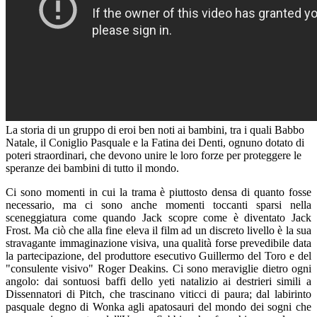
La storia di un gruppo di eroi ben noti ai bambini, tra i quali Babbo
Natale, il Coniglio Pasquale e la Fatina dei Denti, ognuno dotato di
poteri straordinari, che devono unire le loro forze per proteggere le
speranze dei bambini di tutto il mondo.
Ci sono momenti in cui la trama è piuttosto densa di quanto fosse
necessario, ma ci sono anche momenti toccanti sparsi nella
sceneggiatura come quando Jack scopre come è diventato Jack
Frost. Ma ciò che alla fine eleva il film ad un discreto livello è la sua
stravagante immaginazione visiva, una qualità forse prevedibile data
la partecipazione, del produttore esecutivo Guillermo del Toro e del
"consulente visivo" Roger Deakins. Ci sono meraviglie dietro ogni
angolo: dai sontuosi baffi dello yeti natalizio ai destrieri simili a
Dissennatori di Pitch, che trascinano viticci di paura; dal labirinto
pasquale degno di Wonka agli apatosauri del mondo dei sogni che