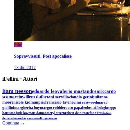
Film
Sopravvissuti. Post apocalisse
13 dic 2017
iFellini
·
Attori
liam neeson
edoardo leo
valerio mastandrea
riccardo
scamarcio
willem dafoe
toni servillo
claudia gerini
julianne
moore
nicole kidman
pierfrancesco favino
clint eastwood
marco
giallini
margherita buy
margot robbie
rocco papaleo
ben affleck
giuseppe
battiston
jude law
matt damon
meryl streep
robert de niro
stefano fresi
adam
driver
alessandro gassman
elio germano
Continua →