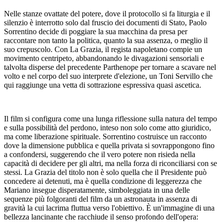
Nelle stanze ovattate del potere, dove il protocollo si fa liturgia e il
silenzio è interrotto solo dal fruscio dei documenti di Stato, Paolo
Sorrentino decide di poggiare la sua macchina da presa per
raccontare non tanto la politica, quanto la sua assenza, o meglio il
suo crepuscolo. Con La Grazia, il regista napoletano compie un
movimento centripeto, abbandonando le divagazioni sensoriali e
talvolta disperse del precedente Parthenope per tornare a scavare nel
volto e nel corpo del suo interprete d'elezione, un Toni Servillo che
qui raggiunge una vetta di sottrazione espressiva quasi ascetica.
Il film si configura come una lunga riflessione sulla natura del tempo
e sulla possibilità del perdono, inteso non solo come atto giuridico,
ma come liberazione spirituale. Sorrentino costruisce un racconto
dove la dimensione pubblica e quella privata si sovrappongono fino
a confondersi, suggerendo che il vero potere non risieda nella
capacità di decidere per gli altri, ma nella forza di riconciliarsi con se
stessi. La Grazia del titolo non è solo quella che il Presidente può
concedere ai detenuti, ma è quella condizione di leggerezza che
Mariano insegue disperatamente, simboleggiata in una delle
sequenze più folgoranti del film da un astronauta in assenza di
gravità la cui lacrima fluttua verso l'obiettivo. È un'immagine di una
bellezza lancinante che racchiude il senso profondo dell'opera: