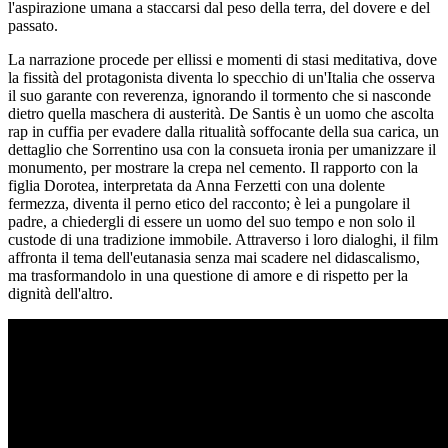
l'aspirazione umana a staccarsi dal peso della terra, del dovere e del
passato.
La narrazione procede per ellissi e momenti di stasi meditativa, dove
la fissità del protagonista diventa lo specchio di un'Italia che osserva
il suo garante con reverenza, ignorando il tormento che si nasconde
dietro quella maschera di austerità. De Santis è un uomo che ascolta
rap in cuffia per evadere dalla ritualità soffocante della sua carica, un
dettaglio che Sorrentino usa con la consueta ironia per umanizzare il
monumento, per mostrare la crepa nel cemento. Il rapporto con la
figlia Dorotea, interpretata da Anna Ferzetti con una dolente
fermezza, diventa il perno etico del racconto; è lei a pungolare il
padre, a chiedergli di essere un uomo del suo tempo e non solo il
custode di una tradizione immobile. Attraverso i loro dialoghi, il film
affronta il tema dell'eutanasia senza mai scadere nel didascalismo,
ma trasformandolo in una questione di amore e di rispetto per la
dignità dell'altro.