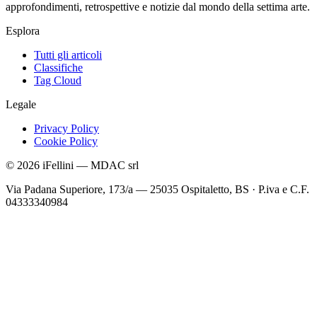
approfondimenti, retrospettive e notizie dal mondo della settima arte.
Esplora
Tutti gli articoli
Classifiche
Tag Cloud
Legale
Privacy Policy
Cookie Policy
©
2026
iFellini
—
MDAC srl
Via Padana Superiore, 173/a — 25035 Ospitaletto, BS
·
P.iva e C.F.
04333340984