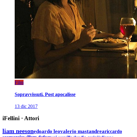
Film
Sopravvissuti. Post apocalisse
13 dic 2017
iFellini
·
Attori
liam neeson
edoardo leo
valerio mastandrea
riccardo