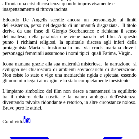
affronta una crisi di coscienza quando improvvisamente e
inaspettatamente si ritrova incinta.
Edoardo De Angelis sceglie ancora un personaggio ai limiti
dell'esistenza, perso nel degrado di un'umanità disgraziata. Il titolo
deriva da una frase di Giorgio Scerbanenco e richiama il senso
dell'inatteso, della parabola che viene narrata nel film. A questo
punto i richiami religiosi, la spirituale discesa agli inferi della
protagonista Maria si trasforma in una via crucis mariana dove i
personaggi femminili assumono i nomi tipici quali Fatima, Virgin.
Icona mariana grazie alla sua maternità misteriosa, la narrazione si
sviluppa nel chiaroscuro di ambienti sovraccarichi di disperazione.
Non esiste lo stato e vige una matriarchia rigida e spietata, essendo
gli uomini relegati ai margini e lo stato completamente inesistente.
L'impianto simbolico del film non riesce a mantenersi in equilibrio
tra il mistero della nascita e la natura ambigua dell'esistenza,
diventando talvolta ridondante e retorico, in altre circostanze noioso.
Brave però le attrici.
Condividi: