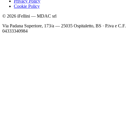
Privacy Policy
Cookie Policy
©
2026
iFellini
—
MDAC srl
Via Padana Superiore, 173/a — 25035 Ospitaletto, BS
·
P.iva e C.F.
04333340984