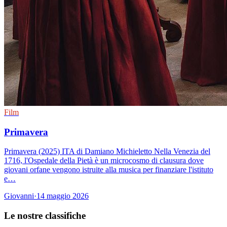
Film
Primavera
Primavera (2025) ITA di Damiano Michieletto Nella Venezia del
1716, l'Ospedale della Pietà è un microcosmo di clausura dove
giovani orfane vengono istruite alla musica per finanziare l'istituto
e…
Giovanni
·
14 maggio 2026
Le nostre
classifiche