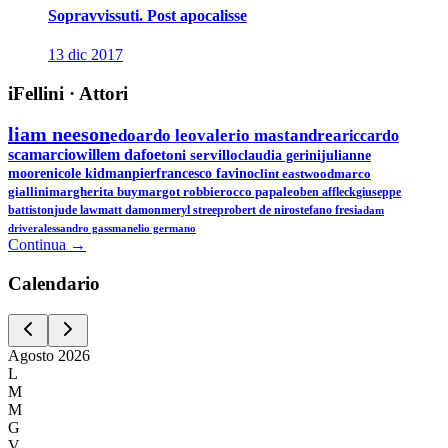
Sopravvissuti. Post apocalisse
13 dic 2017
iFellini
·
Attori
liam neeson
edoardo leo
valerio mastandrea
riccardo
scamarcio
willem dafoe
toni servillo
claudia gerini
julianne
moore
nicole kidman
pierfrancesco favino
clint eastwood
marco
giallini
margherita buy
margot robbie
rocco papaleo
ben affleck
giuseppe
battiston
jude law
matt damon
meryl streep
robert de niro
stefano fresi
adam
driver
alessandro gassman
elio germano
Continua →
Calen
dario
Agosto
2026
L
M
M
G
V