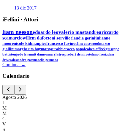
13 dic 2017
iFellini
·
Attori
liam neeson
edoardo leo
valerio mastandrea
riccardo
scamarcio
willem dafoe
toni servillo
claudia gerini
julianne
moore
nicole kidman
pierfrancesco favino
clint eastwood
marco
giallini
margherita buy
margot robbie
rocco papaleo
ben affleck
giuseppe
battiston
jude law
matt damon
meryl streep
robert de niro
stefano fresi
adam
driver
alessandro gassman
elio germano
Continua →
Calen
dario
Agosto
2026
L
M
M
G
V
S