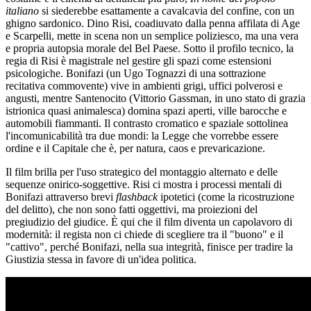
italiano
si siederebbe esattamente a cavalcavia del confine, con un
ghigno sardonico. Dino Risi, coadiuvato dalla penna affilata di Age
e Scarpelli, mette in scena non un semplice poliziesco, ma una vera
e propria autopsia morale del Bel Paese. Sotto il profilo tecnico, la
regia di Risi è magistrale nel gestire gli spazi come estensioni
psicologiche. Bonifazi (un Ugo Tognazzi di una sottrazione
recitativa commovente) vive in ambienti grigi, uffici polverosi e
angusti, mentre Santenocito (Vittorio Gassman, in uno stato di grazia
istrionica quasi animalesca) domina spazi aperti, ville barocche e
automobili fiammanti. Il contrasto cromatico e spaziale sottolinea
l'incomunicabilità tra due mondi: la Legge che vorrebbe essere
ordine e il Capitale che è, per natura, caos e prevaricazione.
Il film brilla per l'uso strategico del montaggio alternato e delle
sequenze onirico-soggettive. Risi ci mostra i processi mentali di
Bonifazi attraverso brevi
flashback
ipotetici (come la ricostruzione
del delitto), che non sono fatti oggettivi, ma proiezioni del
pregiudizio del giudice. È qui che il film diventa un capolavoro di
modernità: il regista non ci chiede di scegliere tra il "buono" e il
"cattivo", perché Bonifazi, nella sua integrità, finisce per tradire la
Giustizia stessa in favore di un'idea politica.