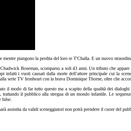
 mentre piangono la perdita del loro re T'Challa. E un nuovo straordina
a Chadwick Boseman, scomparso a soli 43 anni. Un tributo che appare c
 infatti i vuoti causati dalla morte dell’attore principale cui la scen
alla serie TV Ironheart con la brava Dominique Thorne, oltre che accont
o il modo di far tutto questo ma a scapito della qualità dei dialogh
 trattando il pubblico alla stregua di un mondo infantile. Le sequenze
 false.
rà assistita da validi sceneggiatori non potrà prendere il cuore del pubb