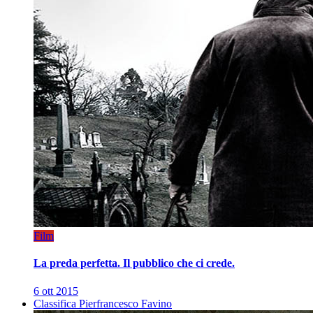
Film
La preda perfetta. Il pubblico che ci crede.
6 ott 2015
Classifica Pierfrancesco Favino