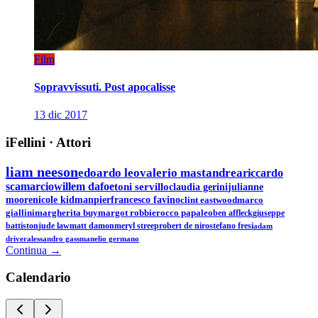
Film
Sopravvissuti. Post apocalisse
13 dic 2017
iFellini
·
Attori
liam neeson
edoardo leo
valerio mastandrea
riccardo
scamarcio
willem dafoe
toni servillo
claudia gerini
julianne
moore
nicole kidman
pierfrancesco favino
clint eastwood
marco
giallini
margherita buy
margot robbie
rocco papaleo
ben affleck
giuseppe
battiston
jude law
matt damon
meryl streep
robert de niro
stefano fresi
adam
driver
alessandro gassman
elio germano
Continua →
Calen
dario