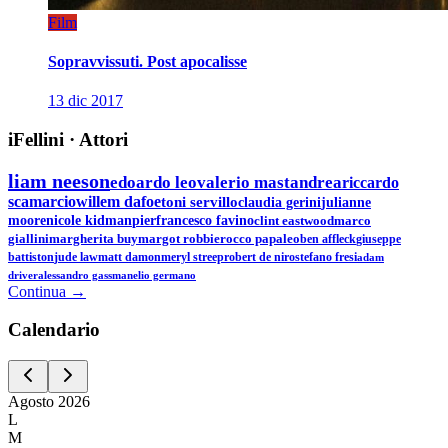
Film
Sopravvissuti. Post apocalisse
13 dic 2017
iFellini
·
Attori
liam neeson
edoardo leo
valerio mastandrea
riccardo
scamarcio
willem dafoe
toni servillo
claudia gerini
julianne
moore
nicole kidman
pierfrancesco favino
clint eastwood
marco
giallini
margherita buy
margot robbie
rocco papaleo
ben affleck
giuseppe
battiston
jude law
matt damon
meryl streep
robert de niro
stefano fresi
adam
driver
alessandro gassman
elio germano
Continua →
Calen
dario
Agosto
2026
L
M