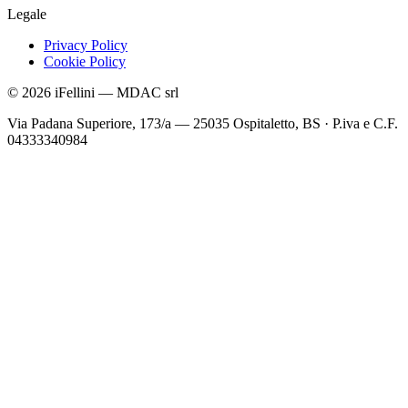
Legale
Privacy Policy
Cookie Policy
©
2026
iFellini
—
MDAC srl
Via Padana Superiore, 173/a — 25035 Ospitaletto, BS
·
P.iva e C.F.
04333340984