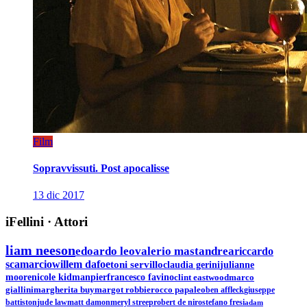
Film
Sopravvissuti. Post apocalisse
13 dic 2017
iFellini
·
Attori
liam neeson
edoardo leo
valerio mastandrea
riccardo
scamarcio
willem dafoe
toni servillo
claudia gerini
julianne
moore
nicole kidman
pierfrancesco favino
clint eastwood
marco
giallini
margherita buy
margot robbie
rocco papaleo
ben affleck
giuseppe
battiston
jude law
matt damon
meryl streep
robert de niro
stefano fresi
adam