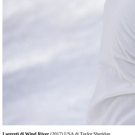
I segreti di Wind River
(2017) USA di Taylor Sheridan