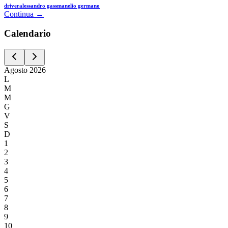
driver
alessandro gassman
elio germano
Continua →
Calen
dario
Agosto
2026
L
M
M
G
V
S
D
1
2
3
4
5
6
7
8
9
10