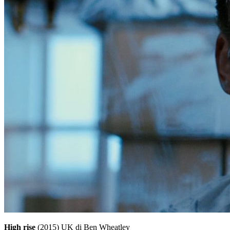
High rise
(2015) UK di Ben Wheatley