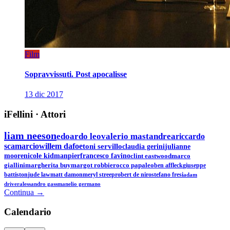
Film
Sopravvissuti. Post apocalisse
13 dic 2017
iFellini
·
Attori
liam neeson
edoardo leo
valerio mastandrea
riccardo
scamarcio
willem dafoe
toni servillo
claudia gerini
julianne
moore
nicole kidman
pierfrancesco favino
clint eastwood
marco
giallini
margherita buy
margot robbie
rocco papaleo
ben affleck
giuseppe
battiston
jude law
matt damon
meryl streep
robert de niro
stefano fresi
adam
driver
alessandro gassman
elio germano
Continua →
Calen
dario