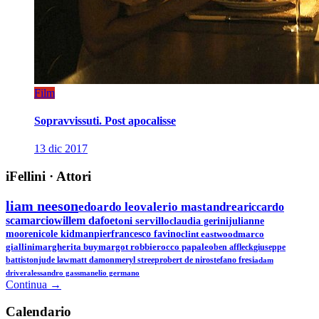
Film
Sopravvissuti. Post apocalisse
13 dic 2017
iFellini
·
Attori
liam neeson
edoardo leo
valerio mastandrea
riccardo
scamarcio
willem dafoe
toni servillo
claudia gerini
julianne
moore
nicole kidman
pierfrancesco favino
clint eastwood
marco
giallini
margherita buy
margot robbie
rocco papaleo
ben affleck
giuseppe
battiston
jude law
matt damon
meryl streep
robert de niro
stefano fresi
adam
driver
alessandro gassman
elio germano
Continua →
Calen
dario