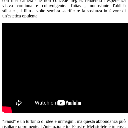
con una camera che non concede tregua, rendendo l’esperienza
visiva continua e coinvolgente. Tuttavia, nonostante l'abilità
stilistica, il film a volte sembra sacrificare la sostanza in favore di
un'estetica opulenta.
"Faust" è un turbinio di idee e immagini, ma questa abbondanza può
risultare opprimente. L'interazione tra Faust e Mefistofele è intensa,