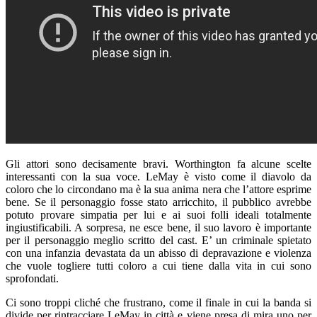
Gli attori sono decisamente bravi. Worthington fa alcune scelte
interessanti con la sua voce. LeMay è visto come il diavolo da
coloro che lo circondano ma è la sua anima nera che l’attore esprime
bene. Se il personaggio fosse stato arricchito, il pubblico avrebbe
potuto provare simpatia per lui e ai suoi folli ideali totalmente
ingiustificabili. A sorpresa, ne esce bene, il suo lavoro è importante
per il personaggio meglio scritto del cast. E’ un criminale spietato
con una infanzia devastata da un abisso di depravazione e violenza
che vuole togliere tutti coloro a cui tiene dalla vita in cui sono
sprofondati.
Ci sono troppi cliché che frustrano, come il finale in cui la banda si
divide per rintracciare LeMay in città e viene presa di mira uno per