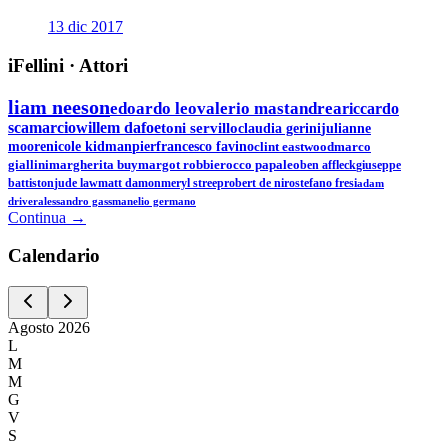
13 dic 2017
iFellini
·
Attori
liam neeson
edoardo leo
valerio mastandrea
riccardo
scamarcio
willem dafoe
toni servillo
claudia gerini
julianne
moore
nicole kidman
pierfrancesco favino
clint eastwood
marco
giallini
margherita buy
margot robbie
rocco papaleo
ben affleck
giuseppe
battiston
jude law
matt damon
meryl streep
robert de niro
stefano fresi
adam
driver
alessandro gassman
elio germano
Continua →
Calen
dario
Agosto
2026
L
M
M
G
V
S