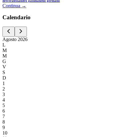
driver
alessandro gassman
elio germano
Continua →
Calen
dario
Agosto
2026
L
M
M
G
V
S
D
1
2
3
4
5
6
7
8
9
10