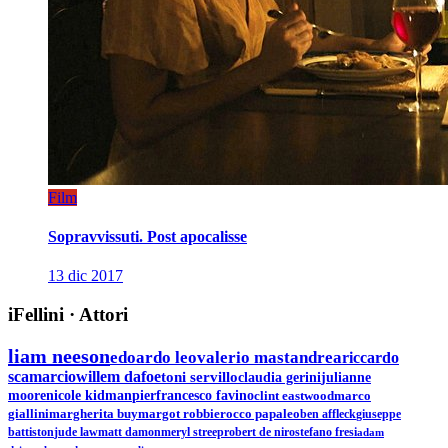
Film
Sopravvissuti. Post apocalisse
13 dic 2017
iFellini
·
Attori
liam neeson
edoardo leo
valerio mastandrea
riccardo
scamarcio
willem dafoe
toni servillo
claudia gerini
julianne
moore
nicole kidman
pierfrancesco favino
clint eastwood
marco
giallini
margherita buy
margot robbie
rocco papaleo
ben affleck
giuseppe
battiston
jude law
matt damon
meryl streep
robert de niro
stefano fresi
adam