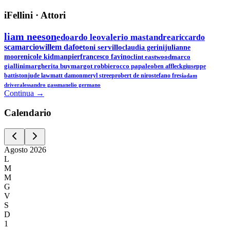
iFellini
·
Attori
liam neeson
edoardo leo
valerio mastandrea
riccardo
scamarcio
willem dafoe
toni servillo
claudia gerini
julianne
moore
nicole kidman
pierfrancesco favino
clint eastwood
marco
giallini
margherita buy
margot robbie
rocco papaleo
ben affleck
giuseppe
battiston
jude law
matt damon
meryl streep
robert de niro
stefano fresi
adam
driver
alessandro gassman
elio germano
Continua →
Calen
dario
Agosto
2026
L
M
M
G
V
S
D
1