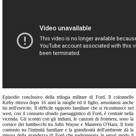
Episodio conclusivo della trilogia militare di Ford. Il colonnello
Kirby ritrova dopo 16 anni la moglie ed il figlio, arruolatosi anche
lui nell'esercito. Il difficile rapporto familiare che si ricostituisce nel
west, con il consueto sfondo paesaggistico di Ford, è centrale nella
vicenda. Gli scontri con gli indiani, le canzoni di frontiera, sono la
cornice dei battibecchi tra John Wayne e Maureen O'Hara. Il forte
contrasto tra l'intimità familiare e la grandiosità dell'ambiente dà la
misura della grandezza di Ford che padroneggia in egual modo il