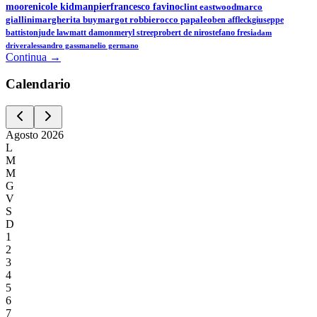
moore
nicole kidman
pierfrancesco favino
clint eastwood
marco
giallini
margherita buy
margot robbie
rocco papaleo
ben affleck
giuseppe
battiston
jude law
matt damon
meryl streep
robert de niro
stefano fresi
adam
driver
alessandro gassman
elio germano
Continua →
Calen
dario
Agosto
2026
L
M
M
G
V
S
D
1
2
3
4
5
6
7