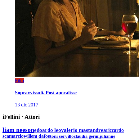
Film
Sopravvissuti. Post apocalisse
13 dic 2017
iFellini
·
Attori
liam neeson
edoardo leo
valerio mastandrea
riccardo
scamarcio
willem dafoe
toni servillo
claudia gerini
julianne