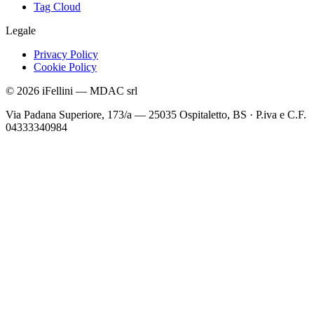
Tag Cloud
Legale
Privacy Policy
Cookie Policy
©
2026
iFellini
—
MDAC srl
Via Padana Superiore, 173/a — 25035 Ospitaletto, BS
·
P.iva e C.F.
04333340984