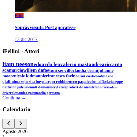
Film
Sopravvissuti. Post apocalisse
13 dic 2017
iFellini
·
Attori
liam neeson
edoardo leo
valerio mastandrea
riccardo
scamarcio
willem dafoe
toni servillo
claudia gerini
julianne
moore
nicole kidman
pierfrancesco favino
clint eastwood
marco
giallini
margherita buy
margot robbie
rocco papaleo
ben affleck
giuseppe
battiston
jude law
matt damon
meryl streep
robert de niro
stefano fresi
adam
driver
alessandro gassman
elio germano
Continua →
Calen
dario
Agosto
2026
L