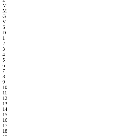
M
M
G
V
S
D
1
2
3
4
5
6
7
8
9
10
11
12
13
14
15
16
17
18