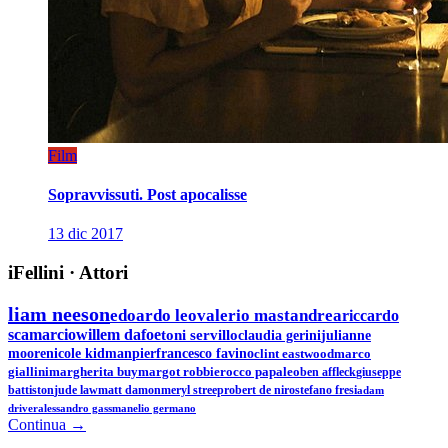
Film
Sopravvissuti. Post apocalisse
13 dic 2017
iFellini
·
Attori
liam neeson
edoardo leo
valerio mastandrea
riccardo
scamarcio
willem dafoe
toni servillo
claudia gerini
julianne
moore
nicole kidman
pierfrancesco favino
clint eastwood
marco
giallini
margherita buy
margot robbie
rocco papaleo
ben affleck
giuseppe
battiston
jude law
matt damon
meryl streep
robert de niro
stefano fresi
adam
driver
alessandro gassman
elio germano
Continua →